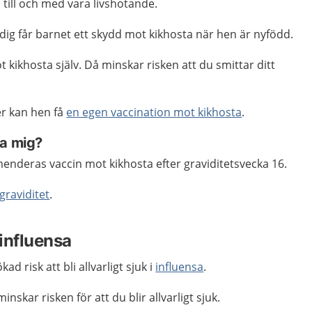
n till och med vara livshotande.
ig får barnet ett skydd mot kikhosta när hen är nyfödd.
 kikhosta själv. Då minskar risken att du smittar ditt
r kan hen få
en egen vaccination mot kikhosta
.
ra mig?
nderas vaccin mot kikhosta efter graviditetsvecka 16.
graviditet
.
influensa
d risk att bli allvarligt sjuk i
influensa
.
nskar risken för att du blir allvarligt sjuk.