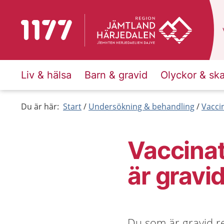
Till startsidan för 1177
Liv & hälsa
Barn & gravid
Olyckor & sk
Du är här:
Start
Undersökning & behandling
Vacci
Vaccinat
är gravi
Du som är gravid 