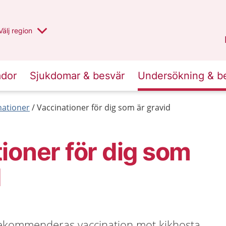
Du har valt region
Välj
en annan
region
Jämtland Härjedalen
.
ador
Sjukdomar & besvär
Undersökning & b
nationer
Vaccinationer för dig som är gravid
ioner för dig som
d
rekommenderas vaccination mot kikhosta