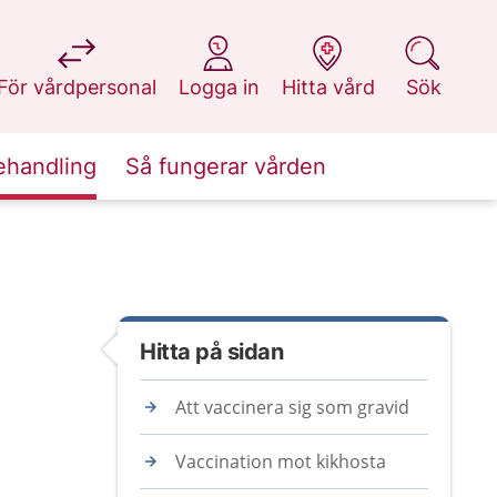
på 1177.se
på 1177.se
på 1177.se
på 1177.se
För vårdpersonal
Logga in
Hitta vård
Sök
ehandling
Så fungerar vården
Hitta på sidan
Att vaccinera sig som gravid
Vaccination mot kikhosta