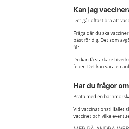
Kan jag vacciner
Det går oftast bra att va
Fråga där du ska vaccine
bäst för dig. Det som avg
får.
Du kan få starkare biverkn
feber. Det kan vara en anled
Har du frågor om
Prata med en barnmorska
Vid vaccinationstillfället
vaccinet och vilka eventue
MER PÅ ANDRA WE