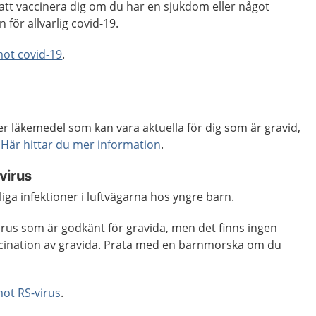
t vaccinera dig om du har en sjukdom eller något
 för allvarlig covid-19.
mot covid-19
.
ler läkemedel som kan vara aktuella för dig som är gravid,
.
Här hittar du mer information
.
virus
liga infektioner i luftvägarna hos yngre barn.
irus som är godkänt för gravida, men det finns ingen
nation av gravida. Prata med en barnmorska om du
mot RS-virus
.