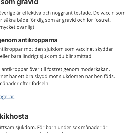
g som gravid
verige är effektiva och noggrant testade. De vaccin som
r säkra både för dig som är gravid och för fostret.
 mycket ovanligt.
 genom antikropparna
 antikroppar mot den sjukdom som vaccinet skyddar
eller bara lindrigt sjuk om du blir smittad.
a antikroppar över till fostret genom moderkakan.
rnet har ett bra skydd mot sjukdomen när hen föds.
 månader efter födseln.
ungerar
.
kikhosta
ittsam sjukdom. För barn under sex månader är