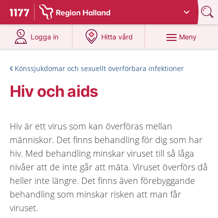
Du har valt region
Halland
.
Till startsidan för 1177
på 1177.se
på 1177.se
Meny
Logga in
Hitta vård
Könssjukdomar och sexuellt överförbara infektioner
Hiv och aids
Hiv är ett virus som kan överföras mellan
människor. Det finns behandling för dig som har
hiv. Med behandling minskar viruset till så låga
nivåer att de inte går att mäta. Viruset överförs då
heller inte längre. Det finns även förebyggande
behandling som minskar risken att man får
viruset.