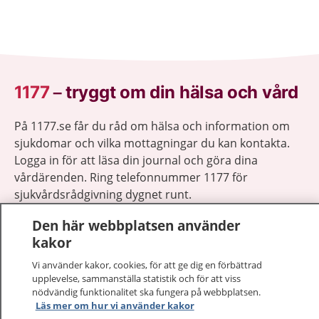
1177
–
tryggt om din hälsa och vård
På 1177.se får du råd om hälsa och information om
sjukdomar och vilka mottagningar du kan kontakta.
Logga in för att läsa din journal och göra dina
vårdärenden. Ring telefonnummer 1177 för
sjukvårdsrådgivning dygnet runt.
1177 ger dig råd när du vill må bättre.
Den här webbplatsen använder
kakor
Vi använder kakor, cookies, för att ge dig en förbättrad
upplevelse, sammanställa statistik och för att viss
nödvändig funktionalitet ska fungera på webbplatsen.
Visa inn
Läs mer om hur vi använder kakor
1177 på flera språk