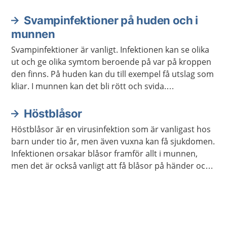
Svampinfektioner på huden och i
munnen
Svampinfektioner är vanligt. Infektionen kan se olika
ut och ge olika symtom beroende på var på kroppen
den finns. På huden kan du till exempel få utslag som
kliar. I munnen kan det bli rött och svida.
Svampinfektioner på huden och i munnen försvinner
ofta med behandling av receptfria läkemedel.
Höstblåsor
Höstblåsor är en virusinfektion som är vanligast hos
barn under tio år, men även vuxna kan få sjukdomen.
Infektionen orsakar blåsor framför allt i munnen,
men det är också vanligt att få blåsor på händer och
fötter. Blåsorna kan vara besvärliga, men går över av
sig själva inom en vecka.