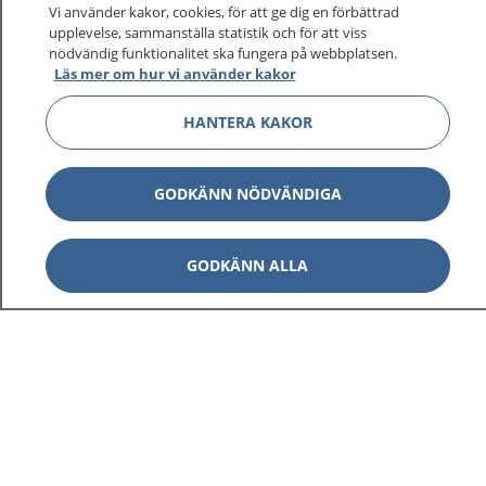
sjukvårdsrådgivning dygnet runt.
Vi använder kakor, cookies, för att ge dig en förbättrad
upplevelse, sammanställa statistik och för att viss
1177 ger dig råd när du vill må bättre.
nödvändig funktionalitet ska fungera på webbplatsen.
Läs mer om hur vi använder kakor
HANTERA KAKOR
Visa inn
1177 på flera språk
GODKÄNN NÖDVÄNDIGA
Visa inn
Om 1177
GODKÄNN ALLA
Visa inn
Kontakt
Behandling av personuppgifter
Hantering av kakor