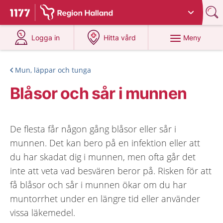
Du har valt region
Halland
.
Till startsidan för 1177
på 1177.se
på 1177.se
Meny
Logga in
Hitta vård
Mun, läppar och tunga
Blåsor och sår i munnen
De flesta får någon gång blåsor eller sår i
munnen. Det kan bero på en infektion eller att
du har skadat dig i munnen, men ofta går det
inte att veta vad besvären beror på. Risken för att
få blåsor och sår i munnen ökar om du har
muntorrhet under en längre tid eller använder
vissa läkemedel.