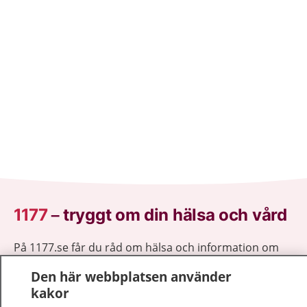
1177
–
tryggt om din hälsa och vård
På 1177.se får du råd om hälsa och information om
sjukdomar och vilka mottagningar du kan kontakta.
Den här webbplatsen använder
Logga in för att läsa din journal och göra dina
kakor
vårdärenden. Ring telefonnummer 1177 för