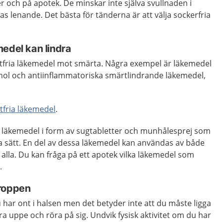
r och på apotek. De minskar inte själva svullnaden i
s lenande. Det bästa för tänderna är att välja sockerfria
edel kan lindra
eptfria läkemedel mot smärta. Några exempel är läkemedel
mol och
antiinflammatoriska smärtlindrande läkemedel,
tfria läkemedel
.
ka läkemedel i form av sugtabletter och munhålesprej som
ka sätt. En del av dessa läkemedel kan användas av både
alla. Du kan fråga på ett apotek vilka läkemedel som
.
kroppen
har ont i halsen men det betyder inte att du måste ligga
ara uppe och röra på sig. Undvik fysisk aktivitet om du har