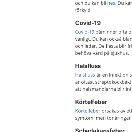
och du kan bli
hes.
Du kan
förkyld.
Covid-19
Covid-19
påminner ofta om
vanligt. Du kan också blan
och leder. De flesta blir f
behöva vård på sjukhus.
Halsfluss
Halsfluss
är en infektion 
är oftast streptokockbakt
att halsmandlarna blir in
Körtelfeber
Körtelfeber
orsakas av ett
symtom, men tonåringar o
Scharlakansfeber