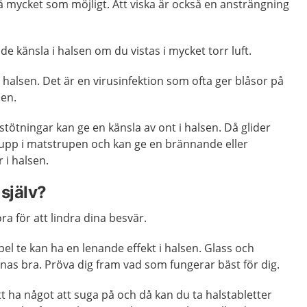
så mycket som möjligt. Att viska är också en ansträngning
e känsla i halsen om du vistas i mycket torr luft.
 halsen. Det är en virusinfektion som ofta ger blåsor på
nen.
tötningar kan ge en känsla av ont i halsen. Då glider
a upp i matstrupen och kan ge en brännande eller
 i halsen.
själv?
ra för att lindra dina besvär.
el te kan ha en lenande effekt i halsen. Glass och
as bra. Pröva dig fram vad som fungerar bäst för dig.
tt ha något att suga på och då kan du ta halstabletter