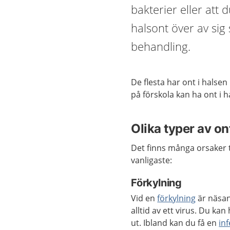
bakterier eller att d
halsont över av sig
behandling.
De flesta har ont i halse
på förskola kan ha ont i h
Olika typer av on
Det finns många orsaker t
vanligaste:
Förkylning
Vid en
förkylning
är näsan
alltid av ett virus. Du ka
ut. Ibland kan du få en
in