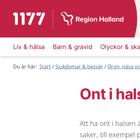
Till startsidan för 1177
Liv & hälsa
Barn & gravid
Olyckor & sk
Du är här:
Start
Sjukdomar & besvär
Öron, näsa oc
Ont i ha
Att ha ont i halsen
saker, till exempel 