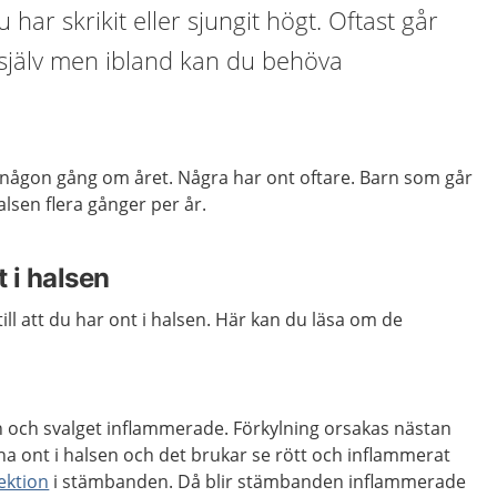
u har skrikit eller sjungit högt. Oftast går
 själv men ibland kan du behöva
n någon gång om året. Några har ont oftare. Barn som går
alsen flera gånger per år.
t i halsen
ill att du har ont i halsen. Här kan du läsa om de
 och svalget inflammerade. Förkylning orsakas nästan
n ha ont i halsen och det brukar se rött och inflammerat
fektion
i stämbanden. Då blir stämbanden inflammerade