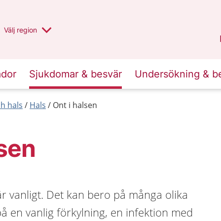
Du har valt region
Välj
en annan
region
Halland
.
ador
Sjukdomar & besvär
Undersökning & b
h hals
Hals
Ont i halsen
lsen
 är vanligt. Det kan bero på många olika
på en vanlig förkylning, en infektion med