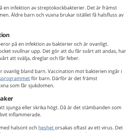
 en infektion av streptokockbakterier. Det är främst
n. Äldre barn och vuxna brukar istället få halsfluss av
tion
ror på en infektion av bakterier och är ovanligt.
ocket svullnar upp. Det gör att du får svårt att andas, har
årt att svälja, dreglar och får feber.
 ovanlig bland barn. Vaccination mot bakterien ingår i
nsprogrammet
för barn. Därför är det främst
uxna som får sjukdomen.
saker
 att sjunga eller skrika högt. Då är det stämbanden som
livit inflammerade.
med halsont och
heshet
orsakas oftast av ett virus. Det