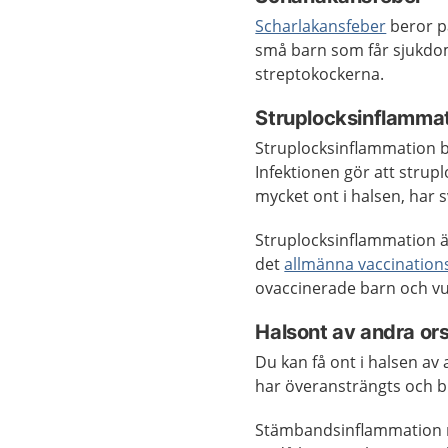
Scharlakansfeber
beror på
små barn som får sjukdome
streptokockerna.
Struplocksinflamma
Struplocksinflammation be
Infektionen gör att strupl
mycket ont i halsen, har sv
Struplocksinflammation är
det
allmänna vaccinatio
ovaccinerade barn och v
Halsont av andra or
Du kan få ont i halsen av
har överansträngts och b
Stämbandsinflammation 