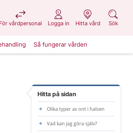
på 1177.se
på 1177.se
på 1177.se
på 1177.se
För vårdpersonal
Logga in
Hitta vård
Sök
ehandling
Så fungerar vården
Hitta på sidan
Olika typer av ont i halsen
Vad kan jag göra själv?