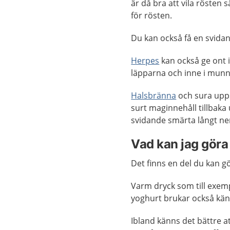
är då bra att vila rösten 
för rösten.
Du kan också få en svidand
Herpes
kan också ge ont i
läpparna och inne i mun
Halsbränna
och sura upps
surt maginnehåll tillbak
svidande smärta långt ner
Vad kan jag göra 
Det finns en del du kan gö
Varm dryck som till exemp
yoghurt brukar också känn
Ibland känns det bättre a