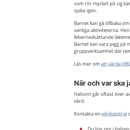
som rör mycket på sig kan
sjuka igen.
Barnet kan gå tillbaka om
vanliga aktiviteterna. Hen 
febernedsättande läkemede
Barnet kan vara pigg på 
gruppverksamhet där tem
Läs mer om
att vårda til
När och var ska 
Halsont går oftast över a
vård.
Kontakta en
vårdcentral
o
Du har ont i halsen 