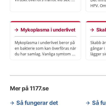
Det finn
flesta som har herpes i underlivet
HPV. Om 
får så lindriga symtom att de inte
brukar in
märker av det. Du kan inte bli av
själv. M
med viruset men det finns
orsaka c
läkemedel som kan lindra om du
cancers
Mykoplasma i underlivet
Ska
har besvär.
Mykoplasma i underlivet beror på
Skabb är
en bakterie som kan överföras när
gångar i
du har samlag. Vanliga symtom är
lägger s
att det svider när du kissar och att
symtomet
du har flytningar, klåda eller
Du kan b
mellanblödningar.
längre 
någon s
behandla
Mer på 1177.se
läkemed
hela kro
Så fungerar det
Så fu