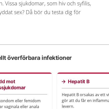
Vissa sjukdomar, som hiv och syfilis,
yddat sex? Då bör du testa dig för
lt överförbara infektioner
dd mot
Hepatit B
ssjukdomar
Hepatit B orsakas av ett 
gör att du får en inflamma
kondom eller femidom
levern.
r vaginala eller anala