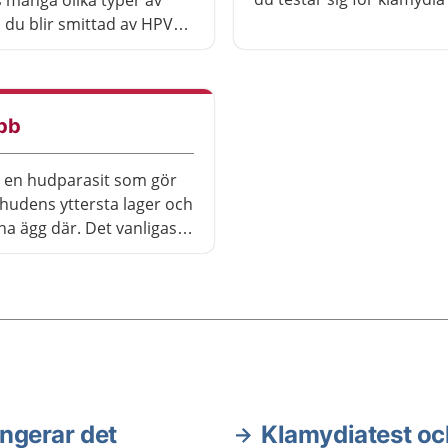
s många olika typer av
misstänker att du blivit s
du blir smittad av HPV
fektionen läka av sig
en några typer av HPV kan
ellförändringar och vissa
jukdomar.
bb
 en hudparasit som gör
 hudens yttersta lager och
ina ägg där. Det vanligaste
 är att det kliar mycket.
li smittad om du har lite
kontakt hud mot hud med
om har skabb. Skabb
s med ett flytande
el som du smörjer över
ppen.
ngerar det
Klamydiatest oc