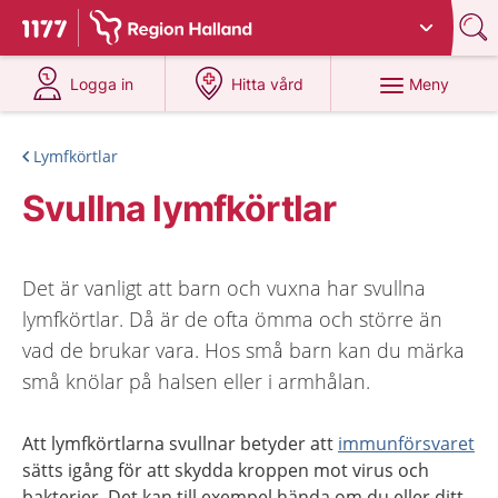
Du har valt region
Halland
.
Till startsidan för 1177
på 1177.se
på 1177.se
Meny
Logga in
Hitta vård
Lymfkörtlar
Svullna lymfkörtlar
Det är vanligt att barn och vuxna har svullna
lymfkörtlar. Då är de ofta ömma och större än
vad de brukar vara. Hos små barn kan du märka
små knölar på halsen eller i armhålan.
Att lymfkörtlarna svullnar betyder att
immunförsvaret
sätts igång för att skydda kroppen mot virus och
bakterier. Det kan till exempel hända om du eller ditt