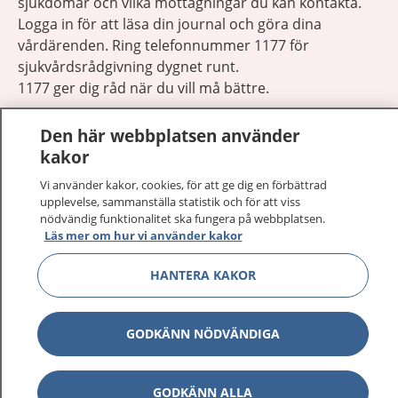
sjukdomar och vilka mottagningar du kan kontakta.
Logga in för att läsa din journal och göra dina
vårdärenden. Ring telefonnummer 1177 för
sjukvårdsrådgivning dygnet runt.
1177 ger dig råd när du vill må bättre.
Den här webbplatsen använder
kakor
Vi använder kakor, cookies, för att ge dig en förbättrad
Visa inn
upplevelse, sammanställa statistik och för att viss
1177 på flera språk
nödvändig funktionalitet ska fungera på webbplatsen.
Läs mer om hur vi använder kakor
Visa inn
Om 1177
HANTERA KAKOR
Visa inn
Kontakt
GODKÄNN NÖDVÄNDIGA
Behandling av personuppgifter
GODKÄNN ALLA