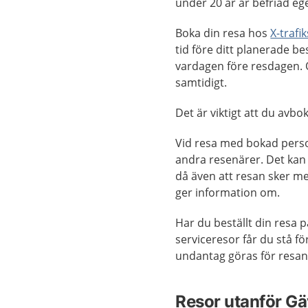
under 20 år är befriad eg
Boka din resa hos
X-trafi
tid före ditt planerade b
vardagen före resdagen. O
samtidigt.
Det är viktigt att du avbok
Vid resa med bokad perso
andra resenärer. Det kan 
då även att resan sker m
ger information om.
Har du beställt din resa p
serviceresor får du stå fö
undantag göras för resan d
Resor utanför Gä