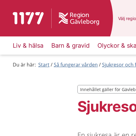
Till startsidan för 1177
Du har v
Välj
en a
regi
Liv & hälsa
Barn & gravid
Olyckor & sk
Du är här:
Start
Så fungerar vården
Sjukresor och 
Innehållet gäller för Gävle
Innehållet gäller för Gävle
Sjukreso
En sjukresa är en re