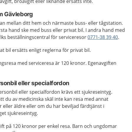
vgift, broavgift eller liknande ersätts inte.
m Gävleborg
an mellan ditt hem och närmaste buss- eller tågstation.
rsta hand ske med buss eller privat bil. I andra hand med
fiks beställningscentral för serviceresor
0771-38 39 40
.
 bil ersätts enligt reglerna för privat bil.
ingsresa med serviceresa är 120 kronor. Egenavgiften
onbil eller specialfordon
rsonbil eller specialfordon krävs ett sjukreseintyg.
tt du av medicinska skäl inte kan resa med annat
eller äldre eller om du har beviljad färdtjänst i
et sjukreseintyg.
ift på 120 kronor per enkel resa. Barn och ungdomar