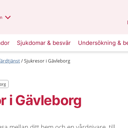
alt region
nnan
on
Gävleborg
.
ador
Sjukdomar & besvär
Undersökning & b
färdtjänst
Sjukresor i Gävleborg
borg
borg
r i Gävleborg
sa mellan ditt hem och en vårdgivare, till