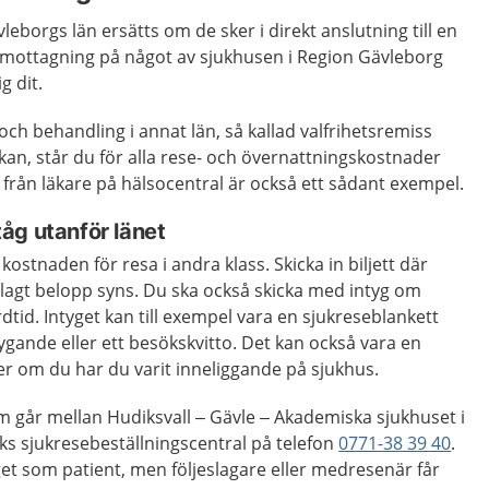
vleborgs län ersätts om de sker i direkt anslutning till en
stmottagning på något av sjukhusen i Region Gävleborg
g dit.
och behandling i annat län, så kallad valfrihetsremiss
kan, står du för alla rese- och övernattningskostnader
än från läkare på hälsocentral är också ett sådant exempel.
åg utanför länet
kostnaden för resa i andra klass. Skicka in biljett där
lagt belopp syns. Du ska också skicka med intyg om
dtid. Intyget kan till exempel vara en sjukreseblankett
gande eller ett besökskvitto. Det kan också vara en
ler om du har du varit inneliggande på sjukhus.
m går mellan Hudiksvall – Gävle – Akademiska sjukhuset i
ks sjukresebeställningscentral på telefon
0771-38 39 40
.
nget som patient, men följeslagare eller medresenär får