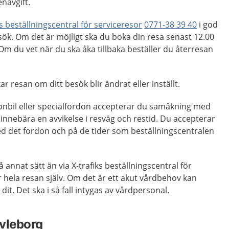
enavgift.
ks beställningscentral för serviceresor
0771-38 39 40
i god
esök. Om det är möjligt ska du boka din resa senast 12.00
m du vet när du ska åka tillbaka beställer du återresan
ar resan om ditt besök blir ändrat eller inställt.
nbil eller specialfordon accepterar du samåkning med
innebära en avvikelse i resväg och restid. Du accepterar
ed det fordon och på de tider som beställningscentralen
å annat sätt än via X-trafiks beställningscentral för
r hela resan själv. Om det är ett akut vårdbehov kan
it. Det ska i så fall intygas av vårdpersonal.
vleborg