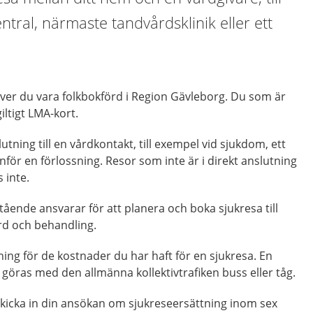
tral, närmaste tandvårdsklinik eller ett
över du vara folkbokförd i Region Gävleborg. Du som är
ltigt LMA-kort.
lutning till en vårdkontakt, till exempel vid sjukdom, ett
nför en förlossning. Resor som inte är i direkt anslutning
s inte.
tående ansvarar för att planera och boka sjukresa till
ård och behandling.
ng för de kostnader du har haft för en sjukresa. En
d göras med den allmänna kollektivtrafiken buss eller tåg.
 skicka in din ansökan om sjukreseersättning inom sex