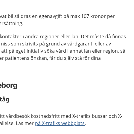
ivat bil så dras en egenavgift på max 107 kronor per
ersättning.
kontakter i andra regioner eller län. Det måste då finnas
emiss som skrivits på grund av vårdgaranti eller av
att på eget initiativ söka vård i annat län eller region, så
ler patientens önskan, får du själv stå för dina
eborg
 tåg
ditt vårdbesök kostnadsfritt med X-trafiks bussar och X-
allelse. Läs mer
på X-trafiks webbplats
.