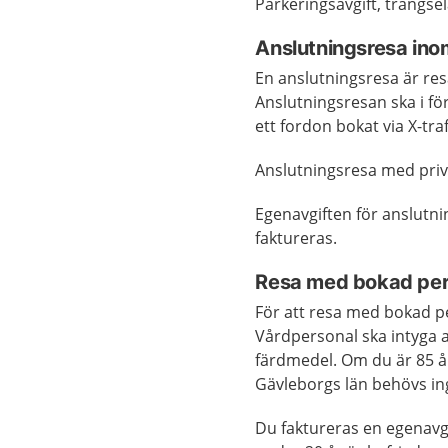
Parkeringsavgift, trängsela
Anslutningsresa ino
En anslutningsresa är res
Anslutningsresan ska i fö
ett fordon bokat via X-tra
Anslutningsresa med privat
Egenavgiften för anslutn
faktureras.
Resa med bokad pers
För att resa med bokad pe
Vårdpersonal ska intyga a
färdmedel. Om du är 85 år 
Gävleborgs län behövs ing
Du faktureras en egenavg