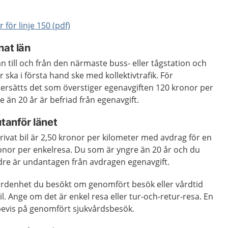
r för linje 150 (pdf)
nat län
n till och från den närmaste buss- eller tågstation och
ska i första hand ske med kollektivtrafik. För
 ersätts det som överstiger egenavgiften 120 kronor per
 än 20 år är befriad från egenavgift.
utanför länet
rivat bil är 2,50 kronor per kilometer med avdrag för en
onor per enkelresa. Du som är yngre än 20 år och du
ldre är undantagen från avdragen egenavgift.
vårdenhet du besökt om genomfört besök eller vårdtid
l. Ange om det är enkel resa eller tur-och-retur-resa. En
 bevis på genomfört sjukvårdsbesök.