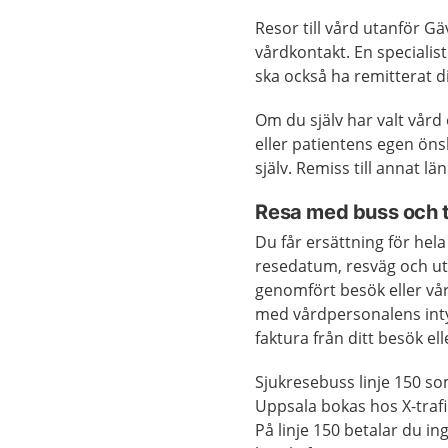
Resor till vård utanför Gä
vårdkontakt. En speciali
ska också ha remitterat di
Om du själv har valt vård 
eller patientens egen öns
själv. Remiss till annat l
Resa med buss och t
Du får ersättning för hela 
resedatum, resväg och ut
genomfört besök eller vår
med vårdpersonalens inty
faktura från ditt besök el
Sjukresebuss linje 150 so
Uppsala bokas hos X-trafi
På linje 150 betalar du i