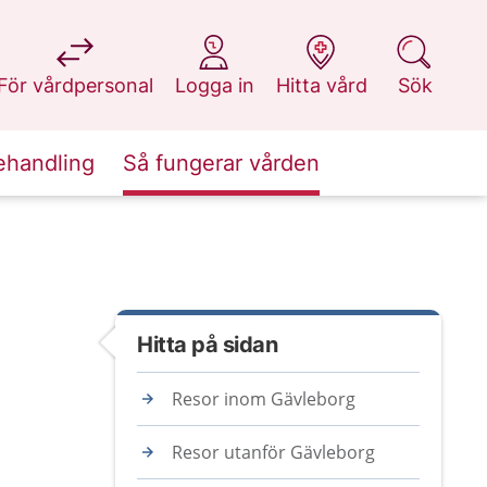
på 1177.se
på 1177.se
på 1177.se
på 1177.se
För vårdpersonal
Logga in
Hitta vård
Sök
ehandling
Så fungerar vården
Hitta på sidan
Resor inom Gävleborg
Resor utanför Gävleborg