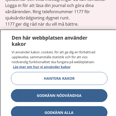
Logga in för att läsa din journal och göra dina
vårdärenden. Ring telefonnummer 1177 för
sjukvårdsrådgivning dygnet runt.
1177 ger dig råd när du vill må bättre.
Den här webbplatsen använder
kakor
Vi använder kakor, cookies, för att ge dig en förbättrad
Visa inn
upplevelse, sammanställa statistik och för att viss
1177 på flera språk
nödvändig funktionalitet ska fungera på webbplatsen.
Läs mer om hur vi använder kakor
Visa inn
Om 1177
HANTERA KAKOR
Visa inn
Kontakt
GODKÄNN NÖDVÄNDIGA
Behandling av personuppgifter
GODKÄNN ALLA