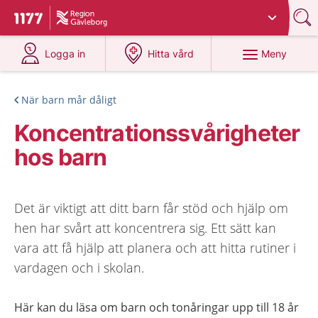
Du har valt region
Gävleborg
.
Till startsidan för 1177
på 1177.se
på 1177.se
Meny
Logga in
Hitta vård
När barn mår dåligt
Koncentrationssvårigheter
hos barn
Det är viktigt att ditt barn får stöd och hjälp om
hen har svårt att koncentrera sig. Ett sätt kan
vara att få hjälp att planera och att hitta rutiner i
vardagen och i skolan.
Här kan du läsa om barn och tonåringar upp till 18 år