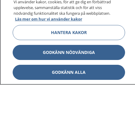
sjukvårdsrådgivning dygnet runt.
Vi använder kakor, cookies, för att ge dig en förbättrad
upplevelse, sammanställa statistik och för att viss
1177 ger dig råd när du vill må bättre.
nödvändig funktionalitet ska fungera på webbplatsen.
Läs mer om hur vi använder kakor
HANTERA KAKOR
Show co
1177 på flera språk
GODKÄNN NÖDVÄNDIGA
Show co
Om 1177
GODKÄNN ALLA
Show co
Kontakt
Behandling av personuppgifter
Hantering av kakor