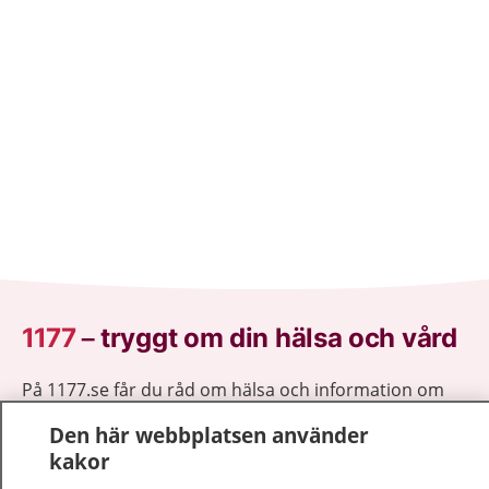
1177
–
tryggt om din hälsa och vård
På 1177.se får du råd om hälsa och information om
sjukdomar och vilka mottagningar du kan kontakta.
Den här webbplatsen använder
Logga in för att läsa din journal och göra dina
kakor
vårdärenden. Ring telefonnummer 1177 för