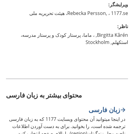
ويرايشگر
:
، 1177.se، هیئت تحریریه ملی
Persson,
Rebecka
ناظر
:
Kårén,
Birgitta
، ماما، پرستار کودک و پرستار مدرسه،
استکهلم,
Stockholm
محتوای بیشتر به زبان فارسی
زبان فارسی
در اینجا میتوانید آن محتوای وبسایت 1177 که به زبان فارسی
ترجمه شده است، را بخوانید. برای به دست آوردن اطلاعات
ناحیه محل زندگیتان(region) را بالای صفحه انتخاب کنید