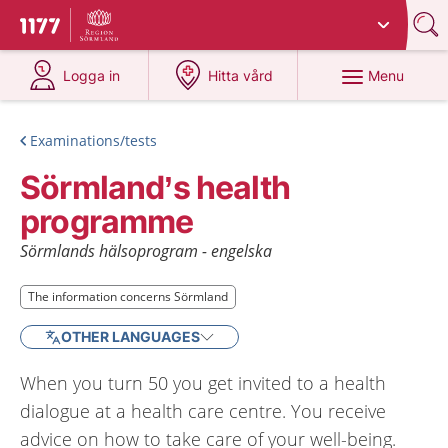
Du har valt region
Sörmland
.
To start page for 1177
at 1177.se
at 1177.se
Menu
Logga in
Hitta vård
Examinations/tests
Sörmland’s health
programme
Sörmlands hälsoprogram - engelska
The information concerns Sörmland
The information concerns Sörmland
OTHER LANGUAGES
When you turn 50 you get invited to a health
dialogue at a health care centre. You receive
advice on how to take care of your well-being.