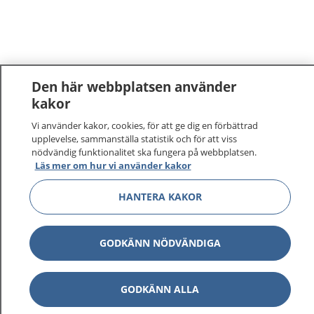
Den här webbplatsen använder
kakor
Vi använder kakor, cookies, för att ge dig en förbättrad
upplevelse, sammanställa statistik och för att viss
nödvändig funktionalitet ska fungera på webbplatsen.
Läs mer om hur vi använder kakor
1177
–
tryggt om din hälsa och vård
HANTERA KAKOR
På 1177.se får du råd om hälsa och information om
sjukdomar och vilka mottagningar du kan kontakta.
GODKÄNN NÖDVÄNDIGA
Logga in för att läsa din journal och göra dina
vårdärenden. Ring telefonnummer 1177 för
sjukvårdsrådgivning dygnet runt.
GODKÄNN ALLA
1177 ger dig råd när du vill må bättre.