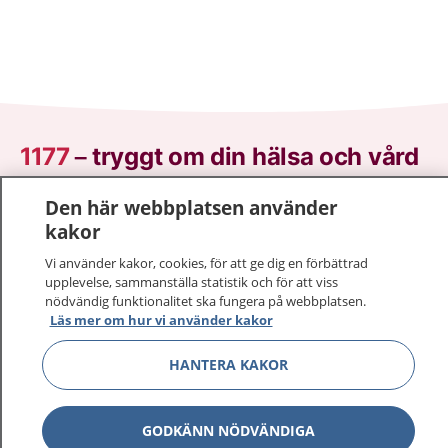
1177
–
tryggt om din hälsa och vård
På 1177.se får du råd om hälsa och information om
Den här webbplatsen använder
sjukdomar och vilka mottagningar du kan kontakta.
kakor
Logga in för att läsa din journal och göra dina
Vi använder kakor, cookies, för att ge dig en förbättrad
vårdärenden. Ring telefonnummer 1177 för
upplevelse, sammanställa statistik och för att viss
sjukvårdsrådgivning dygnet runt.
nödvändig funktionalitet ska fungera på webbplatsen.
Läs mer om hur vi använder kakor
1177 ger dig råd när du vill må bättre.
HANTERA KAKOR
GODKÄNN NÖDVÄNDIGA