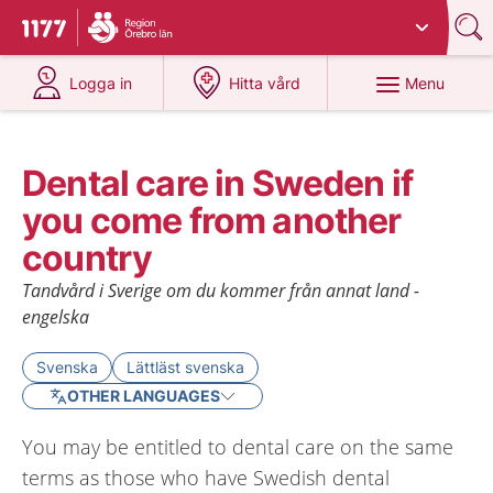
Du har valt region
Örebro län
.
To start page for 1177
at 1177.se
at 1177.se
Menu
Logga in
Hitta vård
Dental care in Sweden if
you come from another
country
Tandvård i Sverige om du kommer från annat land -
engelska
Svenska
Lättläst svenska
OTHER LANGUAGES
You may be entitled to dental care on the same
terms as those who have Swedish dental