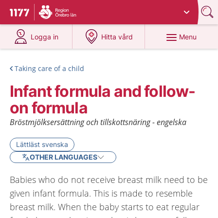
Du har valt region
Örebro län
.
To start page for 1177
at 1177.se
at 1177.se
Menu
Logga in
Hitta vård
Taking care of a child
Infant formula and follow-
on formula
Bröstmjölksersättning och tillskottsnäring - engelska
Lättläst svenska
OTHER LANGUAGES
Babies who do not receive breast milk need to be
given infant formula. This is made to resemble
breast milk. When the baby starts to eat regular