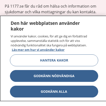
På 1177.se får du råd om hälsa och information om
sjukdomar och vilka mottagningar du kan kontakta.
Logga in för att läsa din journal och göra dina
Den här webbplatsen använder
vårdärenden. Ring telefonnummer 1177 för
kakor
sjukvårdsrådgivning dygnet runt.
1177 ger dig råd när du vill må bättre.
Vi använder kakor, cookies, för att ge dig en förbättrad
upplevelse, sammanställa statistik och för att viss
nödvändig funktionalitet ska fungera på webbplatsen.
Läs mer om hur vi använder kakor
HANTERA KAKOR
Show co
1177 på flera språk
GODKÄNN NÖDVÄNDIGA
Show co
Om 1177
Show co
GODKÄNN ALLA
Kontakt