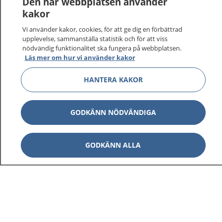
Den här webbplatsen använder
kakor
Vi använder kakor, cookies, för att ge dig en förbättrad
upplevelse, sammanställa statistik och för att viss
nödvändig funktionalitet ska fungera på webbplatsen.
Show co
1177 på flera språk
Läs mer om hur vi använder kakor
Show co
HANTERA KAKOR
Om 1177
Show co
Kontakt
GODKÄNN NÖDVÄNDIGA
GODKÄNN ALLA
Behandling av personuppgifter
Hantering av kakor
Inställningar för kakor