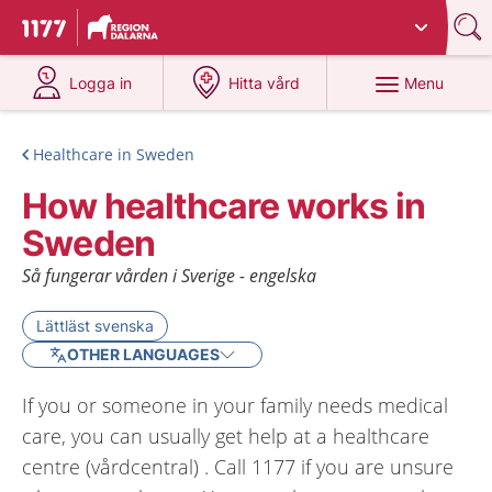
Du har valt region
Dalarna
.
To start page for 1177
at 1177.se
at 1177.se
Menu
Logga in
Hitta vård
Healthcare in Sweden
How healthcare works in
Sweden
Så fungerar vården i Sverige - engelska
Lättläst svenska
OTHER LANGUAGES
If you or someone in your family needs medical
care, you can usually get help at a healthcare
centre (vårdcentral) . Call 1177 if you are unsure