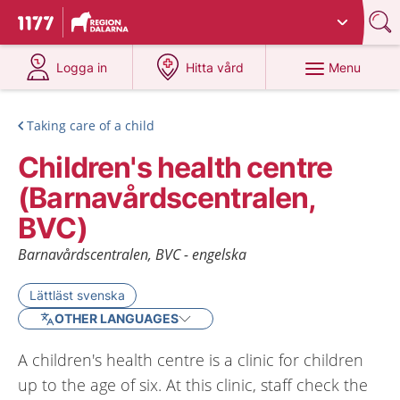
Du har valt region
Dalarna
.
To start page for 1177
at 1177.se
at 1177.se
Menu
Logga in
Hitta vård
Taking care of a child
Children's health centre
(Barnavårdscentralen,
BVC)
Barnavårdscentralen, BVC - engelska
Lättläst svenska
OTHER LANGUAGES
A children's health centre is a clinic for children
up to the age of six. At this clinic, staff check the