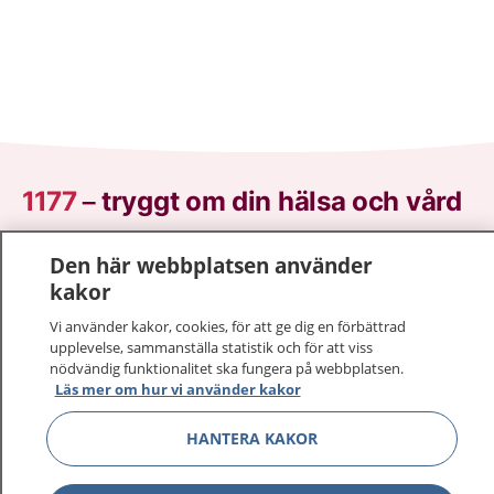
1177
–
tryggt om din hälsa och vård
På 1177.se får du råd om hälsa och information om
Den här webbplatsen använder
sjukdomar och vilka mottagningar du kan kontakta.
kakor
Logga in för att läsa din journal och göra dina
Vi använder kakor, cookies, för att ge dig en förbättrad
vårdärenden. Ring telefonnummer 1177 för
upplevelse, sammanställa statistik och för att viss
sjukvårdsrådgivning dygnet runt.
nödvändig funktionalitet ska fungera på webbplatsen.
1177 ger dig råd när du vill må bättre.
Läs mer om hur vi använder kakor
HANTERA KAKOR