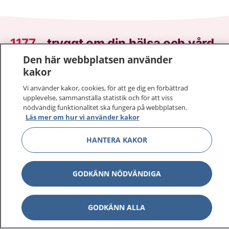
1177
–
tryggt om din hälsa och vård
Den här webbplatsen använder
På 1177.se får du råd om hälsa och information om
kakor
sjukdomar och vilka mottagningar du kan kontakta.
Vi använder kakor, cookies, för att ge dig en förbättrad
Logga in för att läsa din journal och göra dina
upplevelse, sammanställa statistik och för att viss
vårdärenden. Ring telefonnummer 1177 för
nödvändig funktionalitet ska fungera på webbplatsen.
sjukvårdsrådgivning dygnet runt.
Läs mer om hur vi använder kakor
1177 ger dig råd när du vill må bättre.
HANTERA KAKOR
GODKÄNN NÖDVÄNDIGA
Visa inn
1177 på flera språk
GODKÄNN ALLA
Visa inn
Om 1177