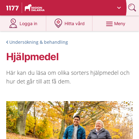
Du har valt region
Dalarna
.
Till startsidan för 1177
på 1177.se
på 1177.se
Meny
Logga in
Hitta vård
Undersökning & behandling
Hjälpmedel
Här kan du läsa om olika sorters hjälpmedel och
hur det går till att få dem.