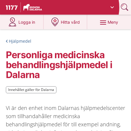
Du har valt region
Dalarna
.
Till startsidan för 1177
på 1177.se
på 1177.se
Meny
Logga in
Hitta vård
Hjälpmedel
Personliga medicinska
behandlingshjälpmedel i
Dalarna
Innehållet gäller för Dalarna
Innehållet gäller för Dalarna
Vi är den enhet inom Dalarnas hjälpmedelscenter
som tillhandahåller medicinska
behandlingshjälpmedel för till exempel andning,