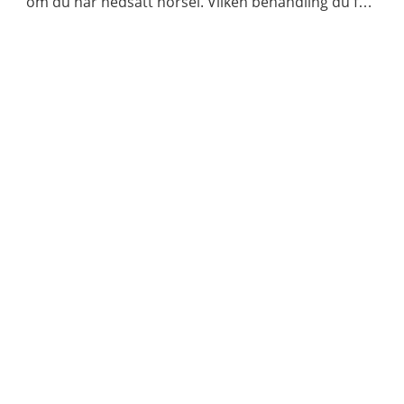
om du har nedsatt hörsel. Vilken behandling du får
beror på orsaken till din hörselnedsättning.