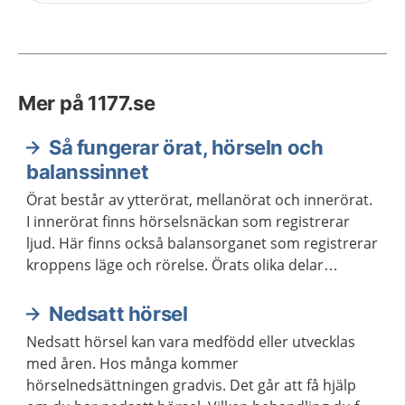
Mer på 1177.se
Så fungerar örat, hörseln och
balanssinnet
Örat består av ytterörat, mellanörat och innerörat.
I innerörat finns hörselsnäckan som registrerar
ljud. Här finns också balansorganet som registrerar
kroppens läge och rörelse. Örats olika delar
Informationen skickas sedan vidare till
hörselcentrum och balanscentrum i hjärnan.
Nedsatt hörsel
Nedsatt hörsel kan vara medfödd eller utvecklas
med åren. Hos många kommer
hörselnedsättningen gradvis. Det går att få hjälp