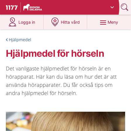
Du har valt region
Dalarna
.
Till startsidan för 1177
på 1177.se
på 1177.se
Meny
Logga in
Hitta vård
Hjälpmedel
Hjälpmedel för hörseln
Det vanligaste hjälpmedlet för hörseln är en
hörapparat. Här kan du läsa om hur det är att
använda hörapparater. Du får också tips om
andra hjälpmedel för hörseln.