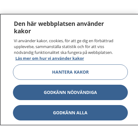
Den här webbplatsen använder
kakor
Vi använder kakor, cookies, för att ge dig en förbättrad
1177
–
tryggt om din hälsa och vård
upplevelse, sammanställa statistik och för att viss
nödvändig funktionalitet ska fungera på webbplatsen.
På 1177.se får du råd om hälsa och information om
Läs mer om hur vi använder kakor
sjukdomar och vilka mottagningar du kan kontakta.
HANTERA KAKOR
Logga in för att läsa din journal och göra dina
vårdärenden. Ring telefonnummer 1177 för
sjukvårdsrådgivning dygnet runt.
GODKÄNN NÖDVÄNDIGA
1177 ger dig råd när du vill må bättre.
GODKÄNN ALLA
Visa inn
1177 på flera språk