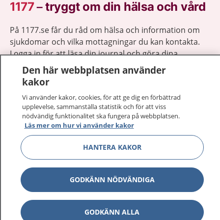
1177
–
tryggt om din hälsa och vård
På 1177.se får du råd om hälsa och information om
sjukdomar och vilka mottagningar du kan kontakta.
Logga in för att läsa din journal och göra dina
vårdärenden. Ring telefonnummer 1177 för
Den här webbplatsen använder
sjukvårdsrådgivning dygnet runt.
kakor
1177 ger dig råd när du vill må bättre.
Vi använder kakor, cookies, för att ge dig en förbättrad
upplevelse, sammanställa statistik och för att viss
nödvändig funktionalitet ska fungera på webbplatsen.
Läs mer om hur vi använder kakor
HANTERA KAKOR
Visa inn
1177 på flera språk
Visa inn
GODKÄNN NÖDVÄNDIGA
Om 1177
Visa inn
Kontakt
GODKÄNN ALLA