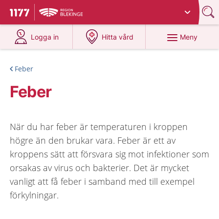
Du har valt region
Blekinge
.
Till startsidan för 1177
på 1177.se
på 1177.se
Meny
Logga in
Hitta vård
Feber
Feber
När du har feber är temperaturen i kroppen
högre än den brukar vara. Feber är ett av
kroppens sätt att försvara sig mot infektioner som
orsakas av virus och bakterier. Det är mycket
vanligt att få feber i samband med till exempel
förkylningar.