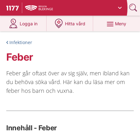
Du har valt region
Blekinge
.
Till startsidan för 1177
på 1177.se
på 1177.se
Meny
Logga in
Hitta vård
Infektioner
Feber
Feber går oftast över av sig själv, men ibland kan
du behöva söka vård. Här kan du läsa mer om
feber hos barn och vuxna.
Innehåll - Feber