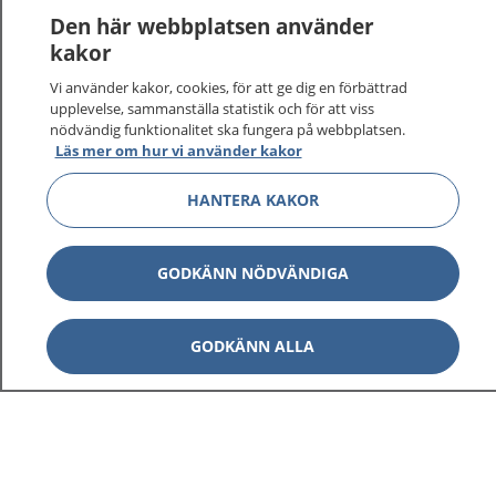
Den här webbplatsen använder
kakor
Vi använder kakor, cookies, för att ge dig en förbättrad
1177
–
tryggt om din hälsa och vård
upplevelse, sammanställa statistik och för att viss
nödvändig funktionalitet ska fungera på webbplatsen.
Läs mer om hur vi använder kakor
På 1177.se får du råd om hälsa och information om
sjukdomar och vilka mottagningar du kan kontakta.
HANTERA KAKOR
Logga in för att läsa din journal och göra dina
vårdärenden. Ring telefonnummer 1177 för
sjukvårdsrådgivning dygnet runt.
GODKÄNN NÖDVÄNDIGA
1177 ger dig råd när du vill må bättre.
GODKÄNN ALLA
Visa inn
1177 på flera språk
Visa inn