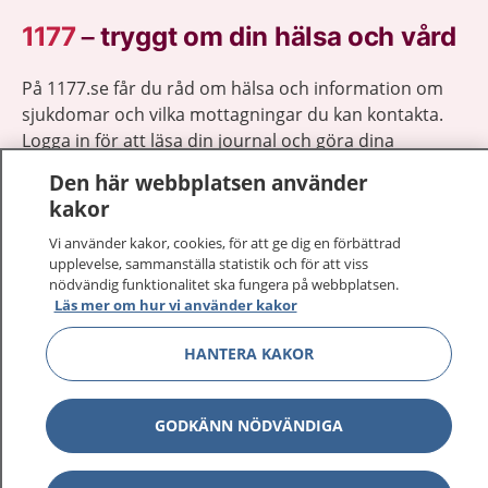
1177
–
tryggt om din hälsa och vård
På 1177.se får du råd om hälsa och information om
sjukdomar och vilka mottagningar du kan kontakta.
Logga in för att läsa din journal och göra dina
vårdärenden. Ring telefonnummer 1177 för
Den här webbplatsen använder
sjukvårdsrådgivning dygnet runt.
kakor
1177 ger dig råd när du vill må bättre.
Vi använder kakor, cookies, för att ge dig en förbättrad
upplevelse, sammanställa statistik och för att viss
nödvändig funktionalitet ska fungera på webbplatsen.
Läs mer om hur vi använder kakor
HANTERA KAKOR
Show co
1177 på flera språk
Show co
Om 1177
GODKÄNN NÖDVÄNDIGA
Show co
Kontakt