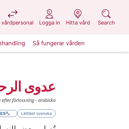
at 1177.se
at 1177.se
at 1177.se
at 1177.se
 vårdpersonal
Logga in
Hitta vård
Search
ehandling
Så fungerar vården
عدوى الرحم
 efter förlossning - arabiska
GES
Lättläst svenska
تُصاب بعض النساء