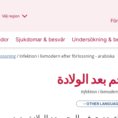
Du har valt region
Välj
en annan
region
Stockholms län
.
För
ador
Sjukdomar & besvär
Undersökning & b
lossning
Infektion i livmodern efter förlossning - arabiska
 بعد الولادة
Infektion i livmodern
OTHER LANGUA
 بعدوى في الرحم بعد الولادة. يعود