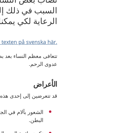
السبب في ذلك إلى
الرعاية لكي يمك
.Läs texten på svenska här
تتعافى معظم النساء بعد بض
عدوى الرحم.
الأعراض
قد تتعرضين إلى إحدى هذه 
الشعور بآلام في الج
البطن.