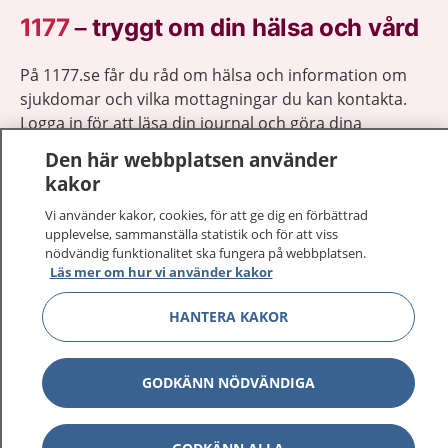
1177
–
tryggt om din hälsa och vård
På 1177.se får du råd om hälsa och information om
sjukdomar och vilka mottagningar du kan kontakta.
Logga in för att läsa din journal och göra dina
vårdärenden. Ring telefonnummer 1177 för
Den här webbplatsen använder
sjukvårdsrådgivning dygnet runt.
kakor
1177 ger dig råd när du vill må bättre.
Vi använder kakor, cookies, för att ge dig en förbättrad
upplevelse, sammanställa statistik och för att viss
nödvändig funktionalitet ska fungera på webbplatsen.
Läs mer om hur vi använder kakor
HANTERA KAKOR
Show co
1177 på flera språk
Show co
Om 1177
GODKÄNN NÖDVÄNDIGA
Show co
Kontakt