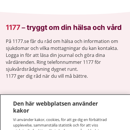
1177
–
tryggt om din hälsa och vård
På 1177.se får du råd om hälsa och information om
sjukdomar och vilka mottagningar du kan kontakta.
Logga in för att läsa din journal och göra dina
vårdärenden. Ring telefonnummer 1177 för
sjukvårdsrådgivning dygnet runt.
1177 ger dig råd när du vill må bättre.
Den här webbplatsen använder
kakor
Visa inn
1177 på flera språk
Vi använder kakor, cookies, för att ge dig en förbättrad
upplevelse, sammanställa statistik och för att viss
Visa inn