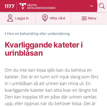
Du har valt region
Västra Götaland
.
Till startsidan för 1177
på 1177.se
på 1177.se
Meny
Logga in
Hitta vård
Före en behandling eller undersökning
Kvarliggande kateter i
urinblåsan
Om du inte kan kissa själv kan du behöva en
kateter. Det är en tunn och mjuk slang som förs
in i urinblåsan så att urinen kan rinna ut. En
kvarliggande kateter kan sitta kvar en längre tid.
Den kan kopplas till en påse där urinen samlas
upp, eller öppnas när du behöver kissa. Det är