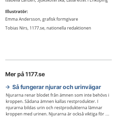
Isabella
Lanzén,
Sjuksköterska,
Lasarettet i Enköping
Illustratör
:
Emma
Andersson,
grafisk formgivare
Tobias
Nirs,
1177.se, nationella redaktionen
Mer på 1177.se
Så fungerar njurar och urinvägar
Njurarna renar blodet från ämnen som inte behövs i
kroppen. Sådana ämnen kallas restprodukter. I
njurarna bildas urin och restprodukterna lämnar
kroppen med urinen. Njurarna är också viktiga för att