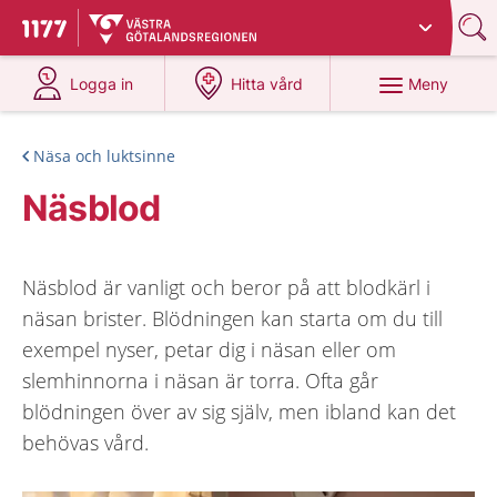
Du har valt region
Västra Götaland
.
Till startsidan för 1177
på 1177.se
på 1177.se
Meny
Logga in
Hitta vård
Näsa och luktsinne
Näsblod
Näsblod är vanligt och beror på att blodkärl i
näsan brister. Blödningen kan starta om du till
exempel nyser, petar dig i näsan eller om
slemhinnorna i näsan är torra. Ofta går
blödningen över av sig själv, men ibland kan det
behövas vård.