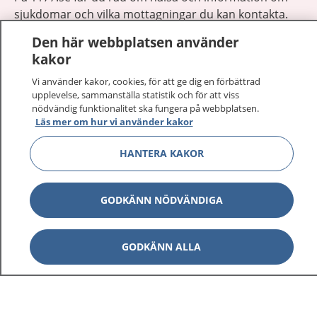
sjukdomar och vilka mottagningar du kan kontakta.
Logga in för att läsa din journal och göra dina
Den här webbplatsen använder
vårdärenden. Ring telefonnummer 1177 för
kakor
sjukvårdsrådgivning dygnet runt.
1177 ger dig råd när du vill må bättre.
Vi använder kakor, cookies, för att ge dig en förbättrad
upplevelse, sammanställa statistik och för att viss
nödvändig funktionalitet ska fungera på webbplatsen.
Läs mer om hur vi använder kakor
HANTERA KAKOR
Visa inn
1177 på flera språk
GODKÄNN NÖDVÄNDIGA
Visa inn
Om 1177
GODKÄNN ALLA
Visa inn
Kontakt
Behandling av personuppgifter