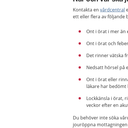
Kontakta en
vårdcentral
e
ett eller flera av följande
Ont i örat i mer än
Ont i örat och feber
Det rinner vätska f
Nedsatt hörsel på e
Ont i örat eller rin
läkare har bedömt 
Lockkänsla i örat, r
veckor efter en akut
Du behöver inte söka vår
jouröppna mottagningen 