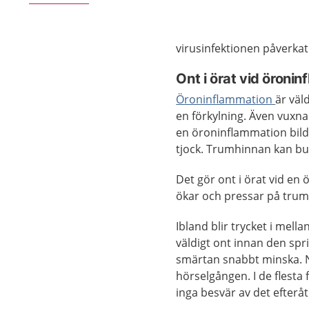
virusinfektionen påverka
Ont i örat vid öroni
Öroninflammation
är väl
en förkylning. Även vuxna
en öroninflammation bild
tjock. Trumhinnan kan bu
Det gör ont i örat vid en
ökar och pressar på tru
Ibland blir trycket i mell
väldigt ont innan den spr
smärtan snabbt minska. N
hörselgången. I de flesta 
inga besvär av det efteråt