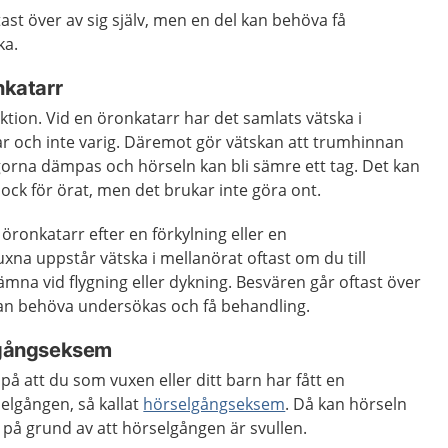
st över av sig själv, men en del kan behöva få
ka.
nkatarr
ktion. Vid en öronkatarr har det samlats vätska i
ar och inte varig. Däremot gör vätskan att trumhinnan
dvågorna dämpas och hörseln kan bli sämre ett tag. Det kan
ock för örat, men det brukar inte göra ont.
r öronkatarr efter en förkylning eller en
na uppstår vätska i mellanörat oftast om du till
ämna vid flygning eller dykning. Besvären går oftast över
 kan behöva undersökas och få behandling.
elgångseksem
på att du som vuxen eller ditt barn har fått en
selgången, så kallat
hörselgångseksem
. Då kan hörseln
t, på grund av att hörselgången är svullen.