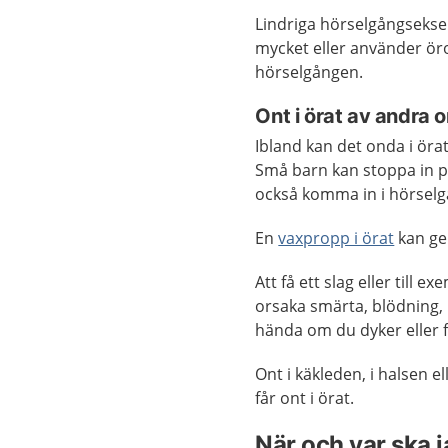
Lindriga hörselgångseksem
mycket eller använder ör
hörselgången.
Ont i örat av andra 
Ibland kan det onda i öra
Små barn kan stoppa in pä
också komma in i hörsel
En
vaxpropp i örat
kan ge
Att få ett slag eller till
orsaka smärta, blödning,
hända om du dyker eller f
Ont i käkleden, i halsen e
får ont i örat.
När och var ska 