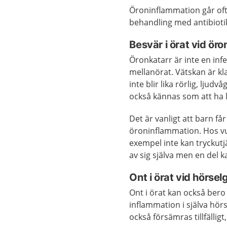
Öroninflammation går ofta
behandling med antibioti
Besvär i örat vid öro
Öronkatarr är inte en infe
mellanörat. Vätskan är kl
inte blir lika rörlig, lju
också kännas som att ha l
Det är vanligt att barn få
öroninflammation. Hos vux
exempel inte kan tryckutj
av sig själva men en del
Ont i örat vid hörs
Ont i örat kan också bero 
inflammation i själva hör
också försämras tillfällig