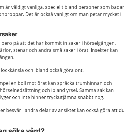
 är väldigt vanliga, speciellt bland personer som badar
onproppar. Det är också vanligt om man petar mycket i
orsaker
t bero på att det har kommit in saker i hörselgången.
rlor, stenar och andra små saker i örat. Insekter kan
gången.
 lockkänsla och ibland också göra ont.
 exempel en boll mot örat kan spräcka trumhinnan och
 hörselnedsättning och ibland yrsel. Samma sak kan
lyger och inte hinner tryckutjämna snabbt nog.
ller besvär i andra delar av ansiktet kan också göra att du
jag söka vård?