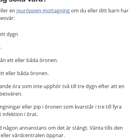
ller en
jouröppen mottagning
om du eller ditt barn har
 besvär:
 ett dygn
.
rån ett eller båda öronen.
tt eller båda öronen.
nande öra som inte upphör två till tre dygn efter att en
besvären.
ingningar eller pip i öronen som kvarstår i tre till fyra
 infektion i örat.
d någon annanstans om det är stängt. Vänta tills den
eller vårdcentralen öppnar.