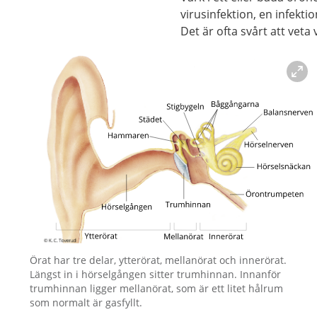
virusinfektion, en infekt
Det är ofta svårt att vet
Förstora bilden
Örat har tre delar, ytterörat, mellanörat och innerörat.
Längst in i hörselgången sitter trumhinnan. Innanför
trumhinnan ligger mellanörat, som är ett litet hålrum
som normalt är gasfyllt.