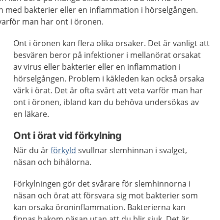
ion med bakterier eller en inflammation i hörselgången.
a varför man har ont i öronen.
Ont i öronen kan flera olika orsaker. Det är vanligt att
besvären beror på infektioner i mellanörat orsakat
av virus eller bakterier eller en inflammation i
hörselgången. Problem i käkleden kan också orsaka
värk i örat. Det är ofta svårt att veta varför man har
ont i öronen, ibland kan du behöva undersökas av
en läkare.
Ont i örat vid förkylning
När du är
förkyld
svullnar slemhinnan i svalget,
näsan och bihålorna.
Förkylningen gör det svårare för slemhinnorna i
näsan och örat att försvara sig mot bakterier som
kan orsaka öroninflammation. Bakterierna kan
finnas bakom näsan utan att du blir sjuk. Det är