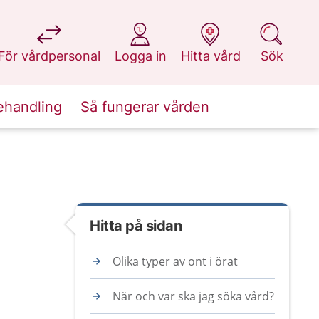
på 1177.se
på 1177.se
på 1177.se
på 1177.se
För vårdpersonal
Logga in
Hitta vård
Sök
ehandling
Så fungerar vården
Hitta på sidan
Olika typer av ont i örat
När och var ska jag söka vård?