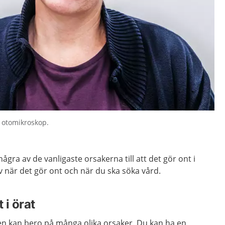
t otomikroskop.
några av de vanligaste orsakerna till att det gör ont i
lv när det gör ont och när du ska söka vård.
 i örat
nen kan bero på många olika orsaker. Du kan ha en