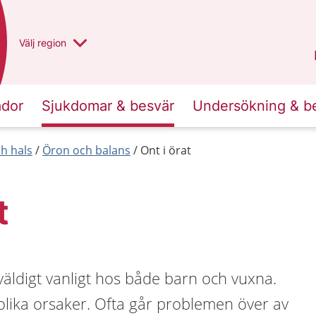
Du har valt region
Välj
en annan
region
Västra Götaland
.
ador
Sjukdomar & besvär
Undersökning & b
h hals
Öron och balans
Ont i örat
t
 väldigt vanligt hos både barn och vuxna.
lika orsaker. Ofta går problemen över av