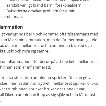
särskilt vanligt bland barn i förskoleåldern.
Bakterierna orsakar problem först när
t slemhinnan.
nflammation
digt vanligt hos barn och kommer ofta tillsammans med
 kan få öroninflammation, men det är mer ovanligt. Vid
as det var i mellanörat och trumhinnan blir röd och
kta utåt och röra sig sämre.
 öroninflammation. Det beror på att trycket i mellanörat
mhinnan som är inflammerad.
anörat så stort att trumhinnan spricker. Det kan göra
icker, men sedan när trycket i mellanörat sjunker brukar
är trumhinnan spricker brukar det rinna ut var i
fall läker trumhinnan ihop av sig själv och du får oftast
.