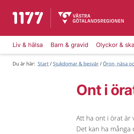
Till startsidan för 1177
Liv & hälsa
Barn & gravid
Olyckor & sk
Du är här:
Start
Sjukdomar & besvär
Öron, näsa oc
Ont i öra
Att ha ont i örat är
Det kan ha många o