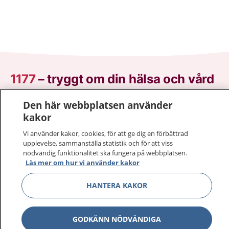
1177
–
tryggt om din hälsa och vård
På 1177.se får du råd om hälsa och information om
Den här webbplatsen använder
sjukdomar och vilka mottagningar du kan kontakta.
kakor
Logga in för att läsa din journal och göra dina
Vi använder kakor, cookies, för att ge dig en förbättrad
vårdärenden. Ring telefonnummer 1177 för
upplevelse, sammanställa statistik och för att viss
sjukvårdsrådgivning dygnet runt.
nödvändig funktionalitet ska fungera på webbplatsen.
Läs mer om hur vi använder kakor
1177 ger dig råd när du vill må bättre.
HANTERA KAKOR
GODKÄNN NÖDVÄNDIGA