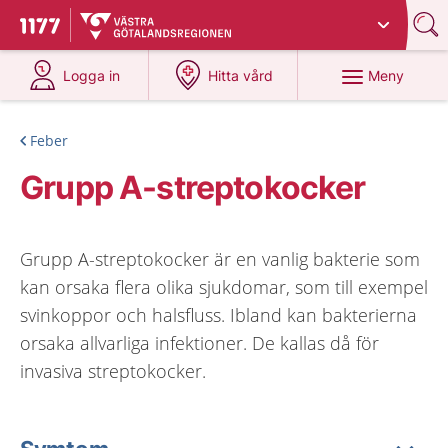
Du har valt region
Västra Götaland
.
Till startsidan för 1177
på 1177.se
på 1177.se
Meny
Logga in
Hitta vård
Feber
Grupp A-streptokocker
Grupp A-streptokocker är en vanlig bakterie som
kan orsaka flera olika sjukdomar, som till exempel
svinkoppor och halsfluss. Ibland kan bakterierna
orsaka allvarliga infektioner. De kallas då för
invasiva streptokocker.