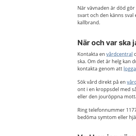
När vävnaden är död gör d
svart och den känns sval el
kallbrand.
När och var ska 
Kontakta en
vårdcentral
o
ska. Om det är helg kan d
kontakta genom att
logga
Sök vård direkt på en
vår
ont i en kroppsdel med så
eller den jouröppna mott
Ring telefonnummer 1177
bedöma symtom eller hjäl