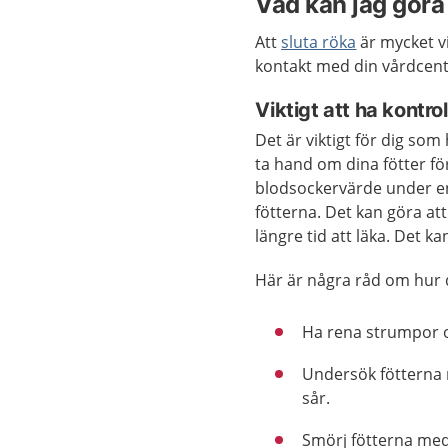
Vad kan jag göra 
Att
sluta röka
är mycket v
kontakt med din vårdcentr
Viktigt att ha kontro
Det är viktigt för dig som
ta hand om dina fötter för
blodsockervärde under en 
fötterna. Det kan göra att
längre tid att läka. Det ka
Här är några råd om hur d
Ha rena strumpor o
Undersök fötterna 
sår.
Smörj fötterna med