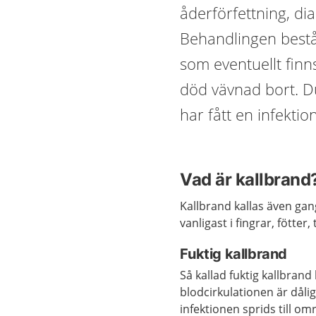
åderförfettning, di
Behandlingen består
som eventuellt fin
död vävnad bort. D
har fått en infektion
Vad är kallbrand
Kallbrand kallas även ga
vanligast i fingrar, fötter, 
Fuktig kallbrand
Så kallad fuktig kallbran
blodcirkulationen är dålig.
infektionen sprids till om