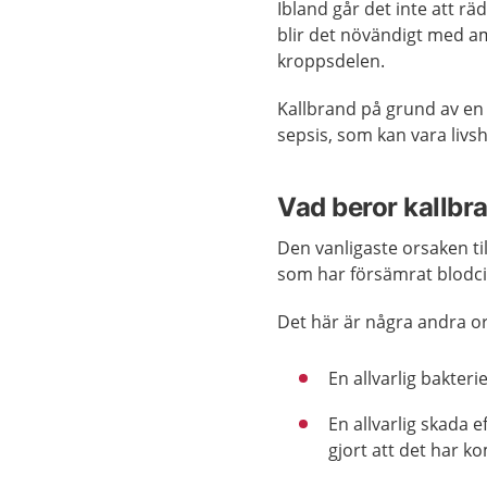
Ibland går det inte att 
blir det növändigt med am
kroppsdelen.
Kallbrand på grund av en 
sepsis, som kan vara livs
Vad beror kallbr
Den vanligaste orsaken til
som har försämrat blodci
Det här är några andra or
En allvarlig bakter
En allvarlig skada e
gjort att det har k