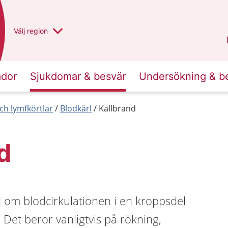
Du har valt region
Välj
en annan
region
Västra Götaland
.
ador
Sjukdomar & besvär
Undersökning & b
ch lymfkörtlar
Blodkärl
Kallbrand
d
d om blodcirkulationen i en kroppsdel
. Det beror vanligtvis på rökning,