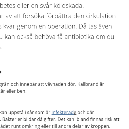
abetes eller en svår köldskada.
 av att försöka förbättra den cirkulation
ns kvar genom en operation. Då tas även
u kan också behöva få antibiotika om du
.
?
ngrän och innebär att vävnaden dör. Kallbrand är
tår eller ben.
d kan uppstå i sår som är
infekterad
e
och där
 Bakterier bildar då gifter. Det kan ibland finnas risk att
rådet runt omkring eller till andra delar av kroppen.