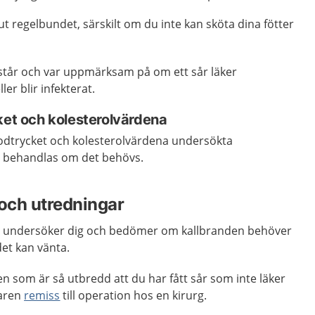
t regelbundet, särskilt om du inte kan sköta dina fötter
tår och var uppmärksam på om ett sår läker
er blir infekterat.
ket och kolesterolvärdena
 blodtrycket och kolesterolvärdena undersökta
n behandlas om det behövs.
och utredningar
n undersöker dig och bedömer om kallbranden behöver
et kan vänta.
en som är så utbredd att du har fått sår som inte läker
karen
remiss
till operation hos en kirurg.