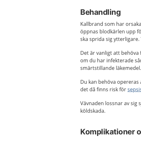
Behandling
Kallbrand som har orsakat
öppnas blodkärlen upp för
ska sprida sig ytterligar
Det är vanligt att behöva
om du har infekterade sår
smärtstillande läkemedel
Du kan behöva opereras a
det då finns risk för
sepsi
Vävnaden lossnar av sig s
köldskada.
Komplikationer o