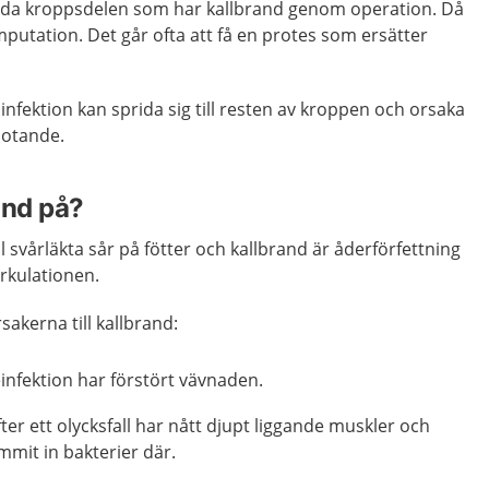
rädda kroppsdelen som har kallbrand genom operation. Då
putation. Det går ofta att få en protes som ersätter
infektion kan sprida sig till resten av kroppen och orsaka
hotande.
and på?
l svårläkta sår på fötter och kallbrand är åderförfettning
rkulationen.
sakerna till kallbrand:
ieinfektion har förstört vävnaden.
fter ett olycksfall har nått djupt liggande muskler och
ommit in bakterier där.