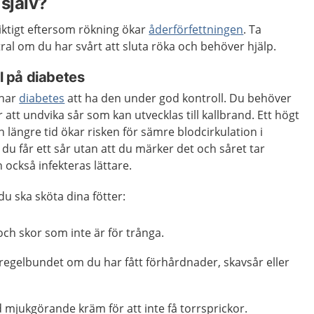
själv?
iktigt eftersom rökning ökar
åderförfettningen
. Ta
al om du har svårt att sluta röka och behöver hjälp.
ll på diabetes
 har
diabetes
att ha den under god kontroll. Du behöver
 att undvika sår som kan utvecklas till kallbrand. Ett högt
längre tid ökar risken för sämre blodcirkulation i
 du får ett sår utan att du märker det och såret tar
n också infekteras lättare.
u ska sköta dina fötter:
ch skor som inte är för trånga.
regelbundet om du har fått förhårdnader, skavsår eller
 mjukgörande kräm för att inte få torrsprickor.