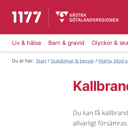
Till startsidan för 1177
Liv & hälsa
Barn & gravid
Olyckor & sk
Du är här:
Start
Sjukdomar & besvär
Hjärta, blod o
Kallbran
Du kan få kallbran
allvarligt försämras