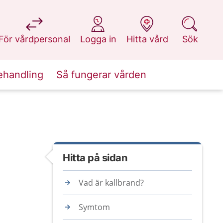
på 1177.se
på 1177.se
på 1177.se
på 1177.se
För vårdpersonal
Logga in
Hitta vård
Sök
ehandling
Så fungerar vården
Hitta på sidan
Vad är kallbrand?
Symtom