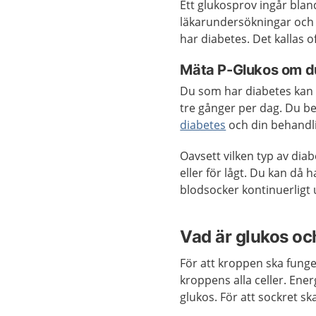
Ett glukosprov ingår bland
läkarundersökningar och h
har diabetes. Det kallas o
Mäta P-Glukos om du
Du som har diabetes kan s
tre gånger per dag. Du b
diabetes
och din behandli
Oavsett vilken typ av diab
eller för lågt. Du kan då
blodsocker kontinuerligt
Vad är glukos och
För att kroppen ska funge
kroppens alla celler. Ener
glukos. För att sockret s