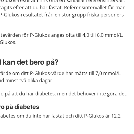
ukos-resultat finns ofta ett så kallat referensintervall.
tagits efter att du har fastat. Referensintervallet får man
Glukos-resultatet från en stor grupp friska personers
tevärden för P-Glukos anges ofta till 4,0 till 6,0 mmol/L.
Glukos.
 kan det bero på?
ärde om ditt P-Glukos-värde har mätts till 7,0 mmol/L
vid minst två olika dagar.
ro på att du har diabetes, men det behöver inte göra det.
o på diabetes
diabetes om du inte har fastat och ditt P-Glukos är 12,2