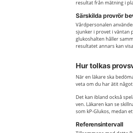
resultat från mätning i p
Särskilda provrör be
Vårdpersonalen använder 
sjunker i provet i väntan
glukoshalten håller samma 
resultatet annars kan vis
Hur tolkas provs
När en läkare ska bedöma 
veta om du har ätit något
Det kan ibland också spela 
ven. Läkaren kan se skilln
som kP-Glukos, medan ett
Referensintervall