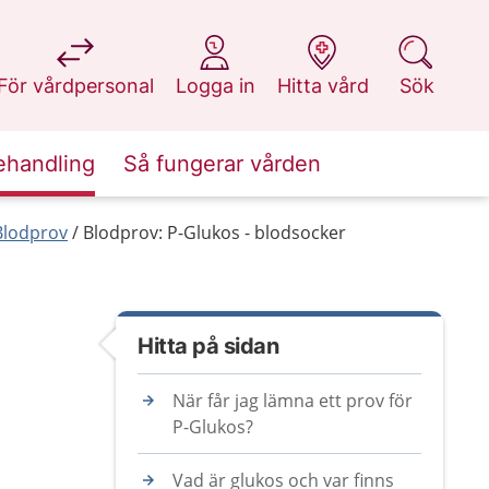
på 1177.se
på 1177.se
på 1177.se
på 1177.se
För vårdpersonal
Logga in
Hitta vård
Sök
ehandling
Så fungerar vården
Blodprov
Blodprov: P-Glukos - blodsocker
Hitta på sidan
När får jag lämna ett prov för
P-Glukos?
Vad är glukos och var finns