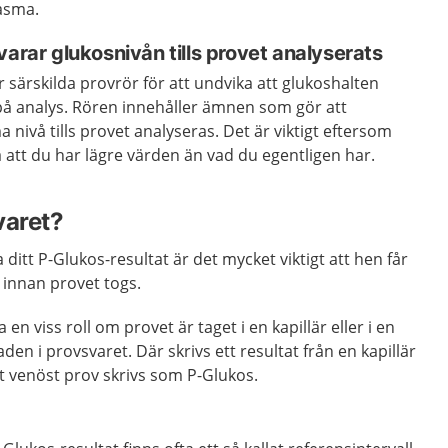
lasma.
varar glukosnivån tills provet analyserats
särskilda provrör för att undvika att glukoshalten
 på analys. Rören innehåller ämnen som gör att
nivå tills provet analyseras. Det är viktigt eftersom
a att du har lägre värden än vad du egentligen har.
varet?
ditt P-Glukos-resultat är det mycket viktigt att hen får
 innan provet togs.
en viss roll om provet är taget i en kapillär eller i en
aden i provsvaret. Där skrivs ett resultat från en kapillär
 venöst prov skrivs som P-Glukos.