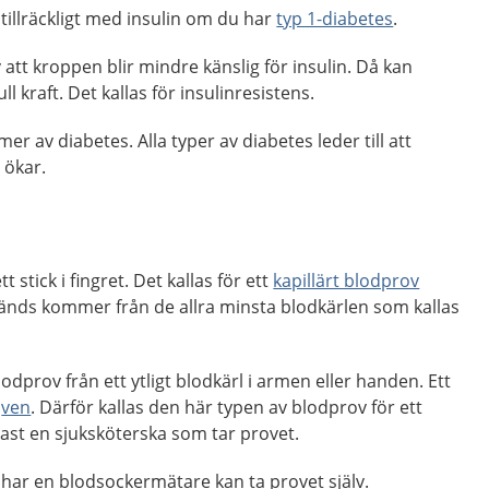
illräckligt med insulin om du har
typ 1-diabetes
.
att kroppen blir mindre känslig för insulin. Då kan
ll kraft. Det kallas för insulinresistens.
er av diabetes. Alla typer av diabetes leder till att
 ökar.
 stick i fingret. Det kallas för ett
kapillärt blodprov
nds kommer från de allra minsta blodkärlen som kallas
dprov från ett ytligt blodkärl i armen eller handen. Ett
r
ven
. Därför kallas den här typen av blodprov för ett
tast en sjuksköterska som tar provet.
har en blodsockermätare kan ta provet själv.