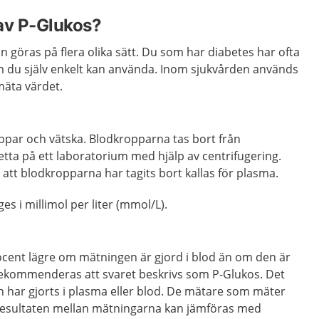
av P-Glukos?
 göras på flera olika sätt. Du som har diabetes har ofta
 du själv enkelt kan använda. Inom sjukvården används
mäta värdet.
ppar och vätska. Blodkropparna tas bort från
etta på ett laboratorium med hjälp av centrifugering.
 att blodkropparna har tagits bort kallas för plasma.
s i millimol per liter (mmol/L).
ocent lägre om mätningen är gjord i blod än om den är
 rekommenderas att svaret beskrivs som P-Glukos. Det
 har gjorts i plasma eller blod. De mätare som mäter
t resultaten mellan mätningarna kan jämföras med