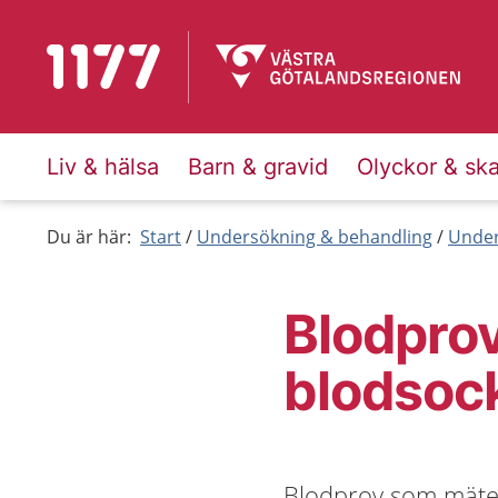
Till startsidan för 1177
Liv & hälsa
Barn & gravid
Olyckor & sk
Du är här:
Start
Undersökning & behandling
Under
Blodprov
blodsoc
Blodprov som mäter 