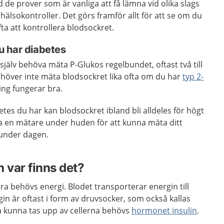
 de prover som är vanliga att få lämna vid olika slags
älsokontroller. Det görs framför allt för att se om du
fta att kontrollera blodsockret.
 har diabetes
jälv behöva mäta P-Glukos regelbundet, oftast två till
ehöver inte mäta blodsockret lika ofta om du har
typ 2-
ng fungerar bra.
etes du har kan blodsockret ibland bli alldeles för högt
 ha en mätare under huden för att kunna mäta ditt
 under dagen.
 var finns det?
ra behövs energi. Blodet transporterar energin till
gin är oftast i form av druvsocker, som också kallas
ka kunna tas upp av cellerna behövs
hormonet insulin
.