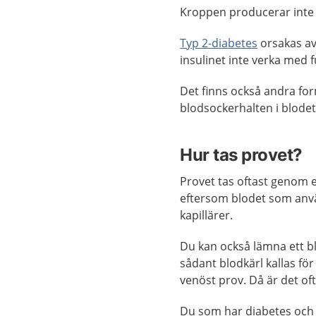
Kroppen producerar inte t
Typ 2-diabetes
orsakas av 
insulinet inte verka med fu
Det finns också andra form
blodsockerhalten i blodet
Hur tas provet?
Provet tas oftast genom ett
eftersom blodet som anvä
kapillärer.
Du kan också lämna ett blo
sådant blodkärl kallas fö
venöst prov. Då är det of
Du som har diabetes och 