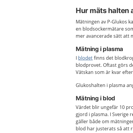
Hur mäts halten 
Mätningen av P-Glukos kan
en blodsockermätare som
mer avancerade sätt att 
Mätning i plasma
I
blodet
finns det blodkro
blodprovet. Oftast görs d
Vätskan som är kvar efter
Glukoshalten i plasma ange
Mätning i blod
Värdet blir ungefär 10 pr
gjord i plasma. I Sverige
gäller både om mätningen
blod har justerats så at