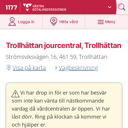
Du har valt region
Västra Götaland
.
Till startsidan för 1177
på 1177.se
på 1177.se
Meny
Logga in
Hitta vård
Trollhättan jourcentral, Trollhättan
Strömsviksvägen 16, 461 59, Trollhättan
Visa på karta
Vägbeskrivning
Vi har drop in för er som har besvär
som inte kan vänta till nästkommande
vardag då vårdcentralen är öppen. Vi har
låst dörr. Ring på klockan så kommer vi
och hjälper er.