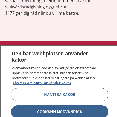
vårdärenden. Ring telefonnummer 1177 för
sjukvårdsrådgivning dygnet runt.
1177 ger dig råd när du vill må bättre.
Visa inn
1177 på flera språk
Den här webbplatsen använder
kakor
Visa inn
Om 1177
Vi använder kakor, cookies, för att ge dig en förbättrad
upplevelse, sammanställa statistik och för att viss
Visa inn
Kontakt
nödvändig funktionalitet ska fungera på webbplatsen.
Läs mer om hur vi använder kakor
HANTERA KAKOR
Behandling av personuppgifter
Hantering av kakor
GODKÄNN NÖDVÄNDIGA