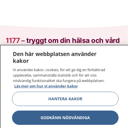
1177
–
tryggt om din hälsa och vård
Den här webbplatsen använder
På 1177.se får du råd om hälsa och information om
kakor
sjukdomar och vilka mottagningar du kan kontakta.
Logga in för att läsa din journal och göra dina
Vi använder kakor, cookies, för att ge dig en förbättrad
vårdärenden. Ring telefonnummer 1177 för
upplevelse, sammanställa statistik och för att viss
nödvändig funktionalitet ska fungera på webbplatsen.
sjukvårdsrådgivning dygnet runt.
Läs mer om hur vi använder kakor
1177 ger dig råd när du vill må bättre.
HANTERA KAKOR
GODKÄNN NÖDVÄNDIGA
Visa inn
1177 på flera språk