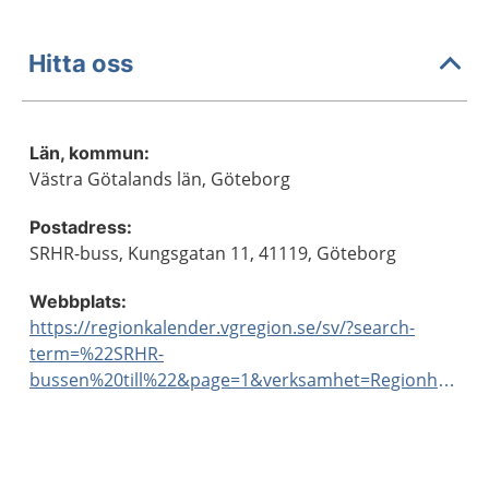
Hitta oss
Län, kommun:
Västra Götalands län, Göteborg
Postadress:
SRHR-buss, Kungsgatan 11, 41119, Göteborg
Webbplats:
https://regionkalender.vgregion.se/sv/?search-
term=%22SRHR-
bussen%20till%22&page=1&verksamhet=Regionh%C3%A4lsan