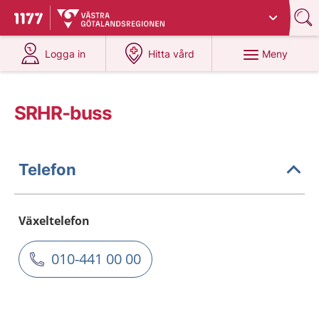
Du har valt region
Västra Götaland
.
Till startsidan för 1177
på 1177.se
på 1177.se
Meny
Logga in
Hitta vård
SRHR-buss
Telefon
Växeltelefon
010-441 00 00