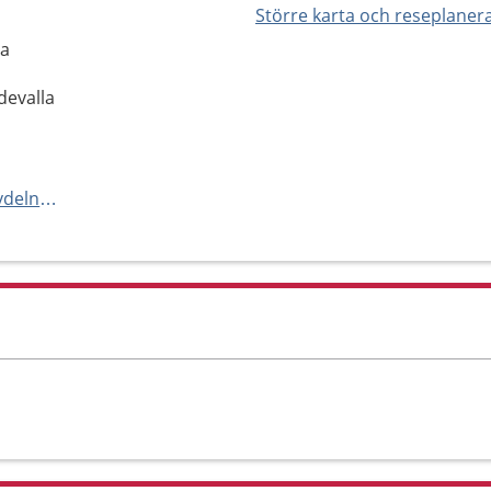
Större karta och reseplaner
la
devalla
http://www.nusjukvarden.se/avdelningar-och-mottagningar/ogonoperation/