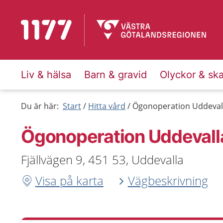
Till startsidan för 1177
Liv & hälsa
Barn & gravid
Olyckor & sk
Du är här:
Start
Hitta vård
Ögonoperation Uddevall
Ögonoperation Uddevalla
Fjällvägen 9, 451 53, Uddevalla
Visa på karta
Vägbeskrivning