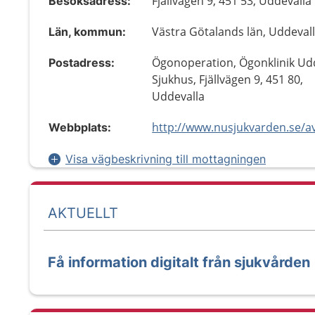
Fjällvägen 9, 451 53, Uddevalla
Besöksadress:
Västra Götalands län, Uddeval
Län, kommun:
Ögonoperation, Ögonklinik Ud
Postadress:
Sjukhus, Fjällvägen 9, 451 80,
Uddevalla
Webbplats:
Visa vägbeskrivning till mottagningen
AKTUELLT
Få information digitalt från sjukvården