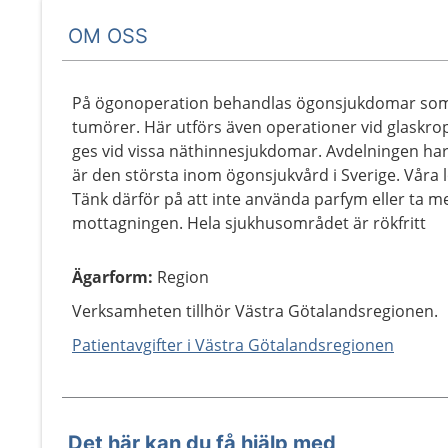
OM OSS
På ögonoperation behandlas ögonsjukdomar som gr
tumörer. Här utförs även operationer vid glaskro
ges vid vissa näthinnesjukdomar. Avdelningen ha
är den största inom ögonsjukvård i Sverige. Våra lok
Tänk därför på att inte använda parfym eller ta med
mottagningen. Hela sjukhusområdet är rökfritt
Ägarform
:
Region
Verksamheten tillhör Västra Götalandsregionen.
Patientavgifter i Västra Götalandsregionen
Det här kan du få hjälp med