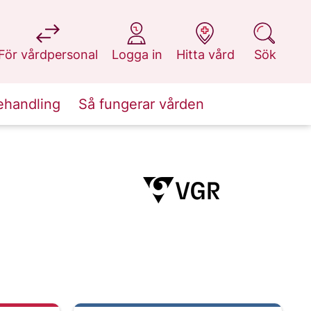
på 1177.se
på 1177.se
på 1177.se
på 1177.se
För vårdpersonal
Logga in
Hitta vård
Sök
ehandling
Så fungerar vården