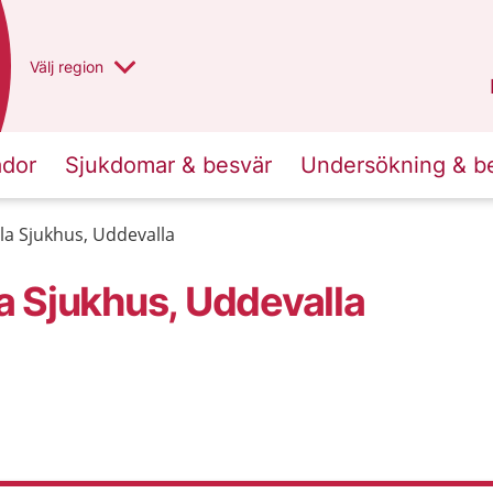
Du har valt region
Välj
en annan
region
Västra Götaland
.
ador
Sjukdomar & besvär
Undersökning & b
a Sjukhus, Uddevalla
 Sjukhus, Uddevalla