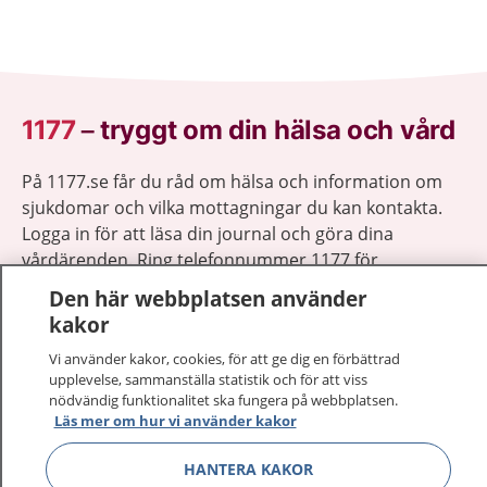
1177
–
tryggt om din hälsa och vård
På 1177.se får du råd om hälsa och information om
sjukdomar och vilka mottagningar du kan kontakta.
Logga in för att läsa din journal och göra dina
vårdärenden. Ring telefonnummer 1177 för
sjukvårdsrådgivning dygnet runt.
Den här webbplatsen använder
1177 ger dig råd när du vill må bättre.
kakor
Vi använder kakor, cookies, för att ge dig en förbättrad
upplevelse, sammanställa statistik och för att viss
nödvändig funktionalitet ska fungera på webbplatsen.
Läs mer om hur vi använder kakor
Visa inn
1177 på flera språk
HANTERA KAKOR