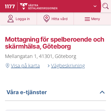
Du har valt region
Västra Götaland
.
Till startsidan för 1177
på 1177.se
på 1177.se
Meny
Logga in
Hitta vård
Mottagning för spelberoende och
skärmhälsa, Göteborg
Mellangatan 1, 41301, Göteborg
Visa på karta
Vägbeskrivning
Våra e-tjänster