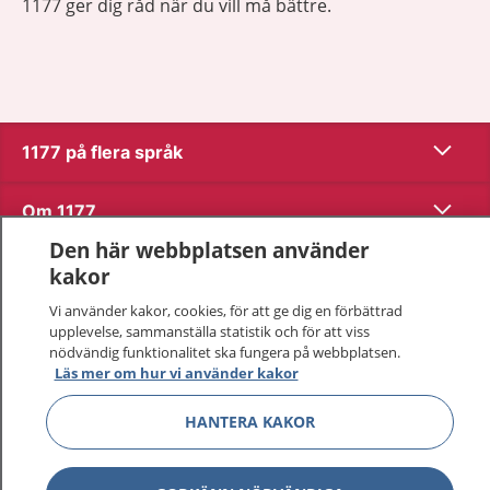
1177 ger dig råd när du vill må bättre.
Visa inn
1177 på flera språk
Visa inn
Om 1177
Den här webbplatsen använder
Visa inn
Kontakt
kakor
Vi använder kakor, cookies, för att ge dig en förbättrad
upplevelse, sammanställa statistik och för att viss
Behandling av personuppgifter
nödvändig funktionalitet ska fungera på webbplatsen.
Läs mer om hur vi använder kakor
Hantering av kakor
HANTERA KAKOR
Inställningar för kakor