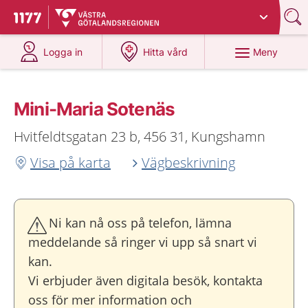
Du har valt region
Västra Götaland
.
Till startsidan för 1177
på 1177.se
på 1177.se
Meny
Logga in
Hitta vård
Mini-Maria Sotenäs
Hvitfeldtsgatan 23 b, 456 31, Kungshamn
Visa på karta
Vägbeskrivning
Ni kan nå oss på telefon, lämna
meddelande så ringer vi upp så snart vi
kan.
Vi erbjuder även digitala besök, kontakta
oss för mer information och