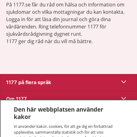
På 1177.se får du råd om hälsa och information om
sjukdomar och vilka mottagningar du kan kontakta.
Logga in för att läsa din journal och göra dina
vårdärenden. Ring telefonnummer 1177 för
sjukvårdsrådgivning dygnet runt.
1177 ger dig råd när du vill må bättre.
Visa inn
1177 på flera språk
Visa inn
Om 1177
Den här webbplatsen använder
Visa inn
Kontakt
kakor
Vi använder kakor, cookies, för att ge dig en förbättrad
upplevelse, sammanställa statistik och för att viss