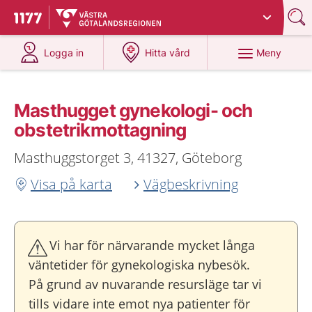
Du har valt region
Västra Götaland
.
Till startsidan för 1177
på 1177.se
på 1177.se
Meny
Logga in
Hitta vård
Masthugget gynekologi- och
obstetrikmottagning
Masthuggstorget 3, 41327, Göteborg
Visa på karta
Vägbeskrivning
Vi har för närvarande mycket långa
väntetider för gynekologiska nybesök.
På grund av nuvarande resursläge tar vi
tills vidare inte emot nya patienter för