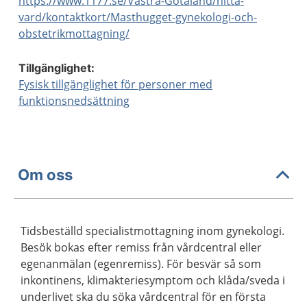
https://www.1177.se/Vastra-Gotaland/hitta-
vard/kontaktkort/Masthugget-gynekologi-och-
obstetrikmottagning/
Tillgänglighet:
Fysisk tillgänglighet för personer med
funktionsnedsättning
Om oss
Tidsbeställd specialistmottagning inom gynekologi.
Besök bokas efter remiss från vårdcentral eller
egenanmälan (egenremiss). För besvär så som
inkontinens, klimakteriesymptom och klåda/sveda i
underlivet ska du söka vårdcentral för en första