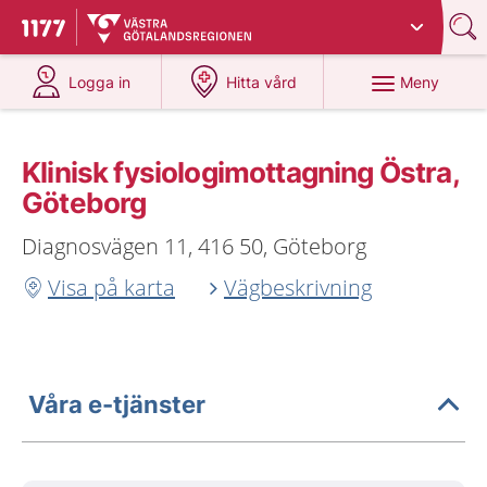
Du har valt region
Västra Götaland
.
Till startsidan för 1177
på 1177.se
på 1177.se
Meny
Logga in
Hitta vård
Klinisk fysiologimottagning Östra,
Göteborg
Diagnosvägen 11, 416 50, Göteborg
Visa på karta
Vägbeskrivning
Våra e-tjänster