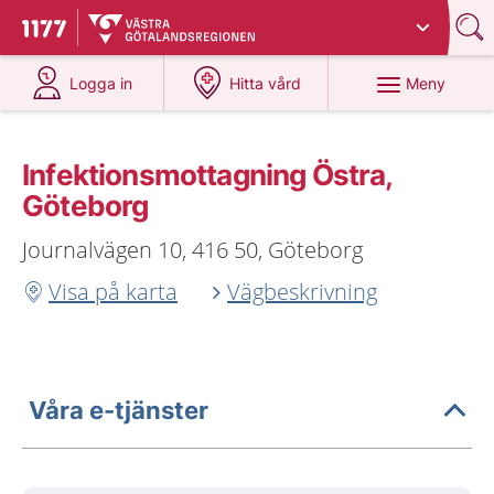
Du har valt region
Västra Götaland
.
Till startsidan för 1177
på 1177.se
på 1177.se
Meny
Logga in
Hitta vård
Infektionsmottagning Östra,
Göteborg
Journalvägen 10, 416 50, Göteborg
Visa på karta
Vägbeskrivning
Våra e-tjänster