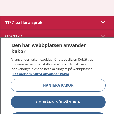
Visa inn
1177 på flera språk
Visa inn
Om 1177
Den här webbplatsen använder
Visa inn
Kontakt
kakor
Vi använder kakor, cookies, för att ge dig en förbättrad
upplevelse, sammanställa statistik och för att viss
Behandling av personuppgifter
nödvändig funktionalitet ska fungera på webbplatsen.
Läs mer om hur vi använder kakor
Hantering av kakor
HANTERA KAKOR
Inställningar för kakor
GODKÄNN NÖDVÄNDIGA
1177 – en tjänst från
Inera.