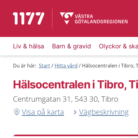
Till startsidan för 1177
Liv & hälsa
Barn & gravid
Olyckor & sk
Du är här:
Start
Hitta vård
Hälsocentralen i Tibro, 
Hälsocentralen i Tibro, T
Centrumgatan 31, 543 30, Tibro
Visa på karta
Vägbeskrivning