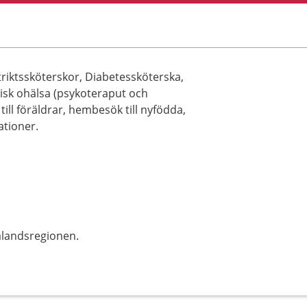
triktssköterskor, Diabetessköterska,
isk ohälsa (psykoteraput och
ill föräldrar, hembesök till nyfödda,
ationer.
alandsregionen.