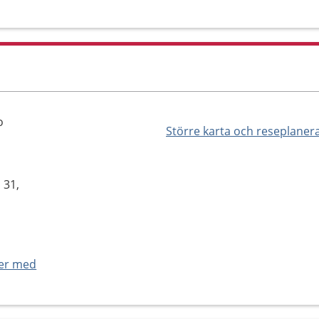
o
Större karta och reseplaner
 31,
ner med