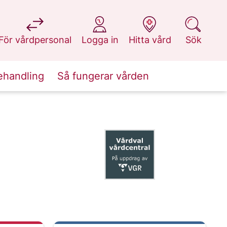
på 1177.se
på 1177.se
på 1177.se
på 1177.se
För vårdpersonal
Logga in
Hitta vård
Sök
ehandling
Så fungerar vården