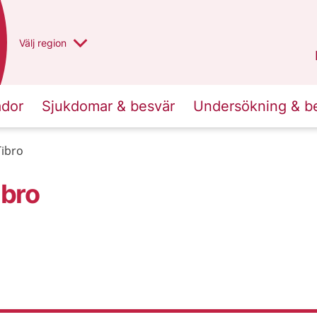
Du har valt region
Välj
en annan
region
Västra Götaland
.
ador
Sjukdomar & besvär
Undersökning & b
Tibro
ibro