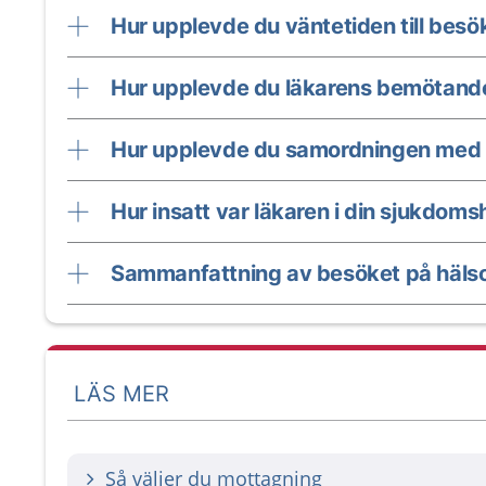
Hur upplevde du väntetiden till besö
Hur upplevde du läkarens bemötand
Hur upplevde du samordningen med 
Hur insatt var läkaren i din sjukdomsh
Sammanfattning av besöket på hälso
LÄS MER
Så väljer du mottagning