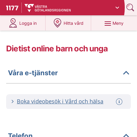
Du har valt region
Västra Götaland
.
Till startsidan för 1177
på 1177.se
på 1177.se
Meny
Logga in
Hitta vård
Dietist online barn och unga
Våra e-tjänster
Boka videobesök i Vård och hälsa
Telefon