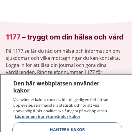
1177
–
tryggt om din hälsa och vård
På 1177.se får du råd om hälsa och information om
sjukdomar och vilka mottagningar du kan kontakta.
Logga in för att läsa din journal och göra dina
vårdärenden. Ring telefonnummer 1177 för
sjukvårdsrådgivning dygnet runt.
Den här webbplatsen använder
1177 ger dig råd när du vill må bättre.
kakor
Vi använder kakor, cookies, för att ge dig en förbättrad
upplevelse, sammanställa statistik och för att viss
nödvändig funktionalitet ska fungera på webbplatsen.
Läs mer om hur vi använder kakor
Visa inn
1177 på flera språk
HANTERA KAKOR