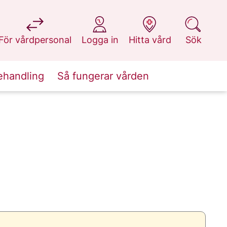
på 1177.se
på 1177.se
på 1177.se
på 1177.se
För vårdpersonal
Logga in
Hitta vård
Sök
ehandling
Så fungerar vården