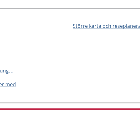
Större karta och reseplaner
http://www.vgregion.se/dalsedungdomsmottagning
ner med