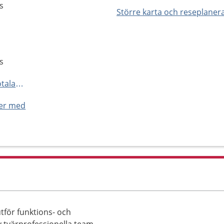
s
Större karta och reseplaner
s
https://www.1177.se/Vastra-Gotaland/hitta-vard/kontaktkort/Boras-bedomningsteam/
ner med
för funktions- och