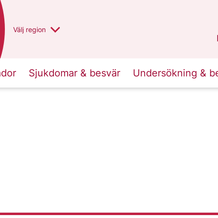
Du har valt region
Välj
en annan
region
Västra Götaland
.
ador
Sjukdomar & besvär
Undersökning & b