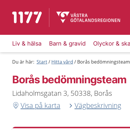
Till startsidan för 1177
Liv & hälsa
Barn & gravid
Olyckor & sk
Du är här:
Start
Hitta vård
Borås bedömningsteam
Borås bedömningsteam
Lidaholmsgatan 3, 50338, Borås
Visa på karta
Vägbeskrivning