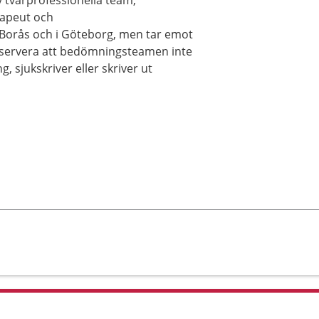
 tvärprofessionella team,
rapeut och
 Borås och i Göteborg, men tar emot
bservera att bedömningsteamen inte
, sjukskriver eller skriver ut