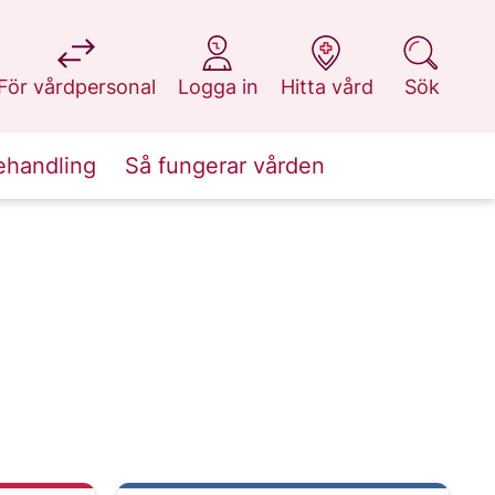
på 1177.se
på 1177.se
på 1177.se
på 1177.se
För vårdpersonal
Logga in
Hitta vård
Sök
ehandling
Så fungerar vården