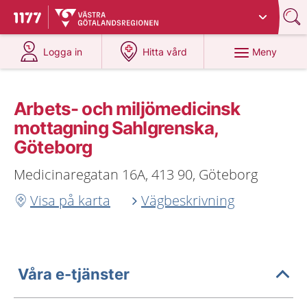
Du har valt region
Västra Götaland
.
Till startsidan för 1177
på 1177.se
på 1177.se
Meny
Logga in
Hitta vård
Arbets- och miljömedicinsk
mottagning Sahlgrenska,
Göteborg
Medicinaregatan 16A, 413 90, Göteborg
Visa på karta
Vägbeskrivning
Våra e-tjänster