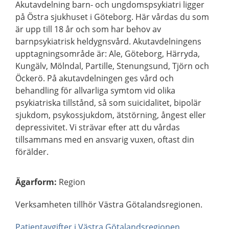
Akutavdelning barn- och ungdomspsykiatri ligger
på Östra sjukhuset i Göteborg. Här vårdas du som
är upp till 18 år och som har behov av
barnpsykiatrisk heldygnsvård. Akutavdelningens
upptagningsområde är: Ale, Göteborg, Härryda,
Kungälv, Mölndal, Partille, Stenungsund, Tjörn och
Öckerö. På akutavdelningen ges vård och
behandling för allvarliga symtom vid olika
psykiatriska tillstånd, så som suicidalitet, bipolär
sjukdom, psykossjukdom, ätstörning, ångest eller
depressivitet. Vi strävar efter att du vårdas
tillsammans med en ansvarig vuxen, oftast din
förälder.
Ägarform
:
Region
Verksamheten tillhör Västra Götalandsregionen.
Patientavgifter i Västra Götalandsregionen