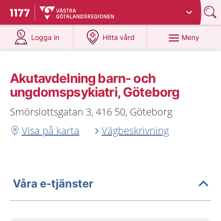
Du har valt region
Västra Götaland
.
Till startsidan för 1177
på 1177.se
på 1177.se
Meny
Logga in
Hitta vård
Akutavdelning barn- och
ungdomspsykiatri, Göteborg
Smörslottsgatan 3, 416 50, Göteborg
Visa på karta
Vägbeskrivning
Våra e-tjänster