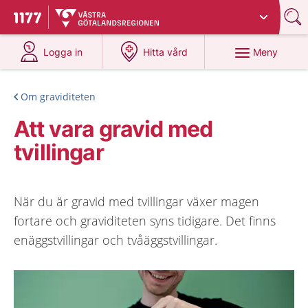
Du har valt region
Västra Götaland
.
Till startsidan för 1177
på 1177.se
på 1177.se
Meny
Logga in
Hitta vård
Om graviditeten
Att vara gravid med
tvillingar
När du är gravid med tvillingar växer magen
fortare och graviditeten syns tidigare. Det finns
enäggstvillingar och tvåäggstvillingar.