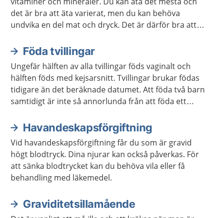
vitaminer och mineraler. Du kan äta det mesta och
det är bra att äta varierat, men du kan behöva
undvika en del mat och dryck. Det är därför bra att
veta vad du behöver vara extra uppmärksam på.
Föda tvillingar
Ungefär hälften av alla tvillingar föds vaginalt och
hälften föds med kejsarsnitt. Tvillingar brukar födas
tidigare än det beräknade datumet. Att föda två barn
samtidigt är inte så annorlunda från att föda ett
barn. Det innebär inte dubbelt så mycket jobb eller
smärta.
Havandeskapsförgiftning
Vid havandeskapsförgiftning får du som är gravid
högt blodtryck. Dina njurar kan också påverkas. För
att sänka blodtrycket kan du behöva vila eller få
behandling med läkemedel.
Graviditetsillamående