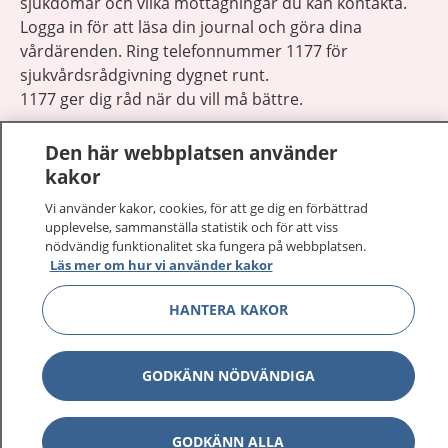
sjukdomar och vilka mottagningar du kan kontakta.
Logga in för att läsa din journal och göra dina
vårdärenden. Ring telefonnummer 1177 för
sjukvårdsrådgivning dygnet runt.
1177 ger dig råd när du vill må bättre.
Den här webbplatsen använder
kakor
Vi använder kakor, cookies, för att ge dig en förbättrad
Visa inn
upplevelse, sammanställa statistik och för att viss
1177 på flera språk
nödvändig funktionalitet ska fungera på webbplatsen.
Läs mer om hur vi använder kakor
Visa inn
Om 1177
HANTERA KAKOR
Visa inn
Kontakt
GODKÄNN NÖDVÄNDIGA
Behandling av personuppgifter
GODKÄNN ALLA