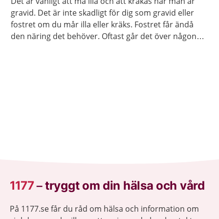
Det är vanligt att må illa och att kräkas när man är
gravid. Det är inte skadligt för dig som gravid eller
fostret om du mår illa eller kräks. Fostret får ändå
den näring det behöver. Oftast går det över någon
gång runt graviditetsvecka 20. Men några mår illa
hela graviditeten.
1177
–
tryggt om din hälsa och vård
På 1177.se får du råd om hälsa och information om