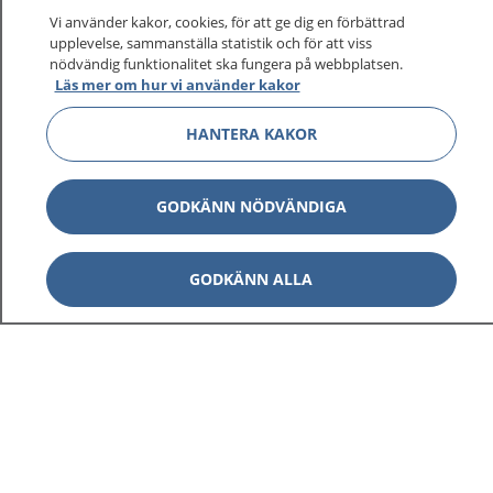
Vi använder kakor, cookies, för att ge dig en förbättrad
upplevelse, sammanställa statistik och för att viss
nödvändig funktionalitet ska fungera på webbplatsen.
Visa inn
Läs mer om hur vi använder kakor
1177 på flera språk
HANTERA KAKOR
Visa inn
Om 1177
Visa inn
GODKÄNN NÖDVÄNDIGA
Kontakt
GODKÄNN ALLA
Behandling av personuppgifter
Hantering av kakor
Inställningar för kakor
1177 – en tjänst från
Inera.