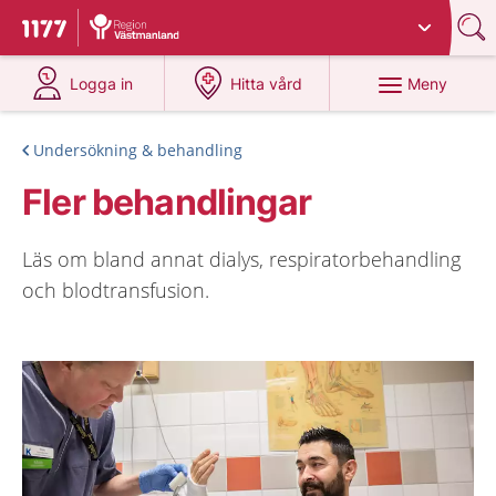
Du har valt region
Västmanland
.
Till startsidan för 1177
på 1177.se
på 1177.se
Meny
Logga in
Hitta vård
Undersökning & behandling
Fler behandlingar
Läs om bland annat dialys, respiratorbehandling
och blodtransfusion.