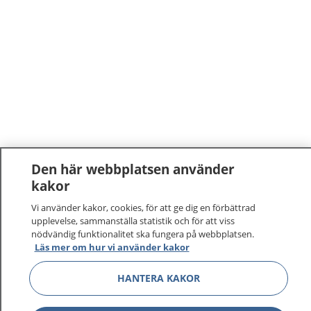
Den här webbplatsen använder
kakor
1177
–
tryggt om din hälsa och vård
Vi använder kakor, cookies, för att ge dig en förbättrad
upplevelse, sammanställa statistik och för att viss
På 1177.se får du råd om hälsa och information om
nödvändig funktionalitet ska fungera på webbplatsen.
sjukdomar och vilka mottagningar du kan kontakta.
Läs mer om hur vi använder kakor
Logga in för att läsa din journal och göra dina
vårdärenden. Ring telefonnummer 1177 för
HANTERA KAKOR
sjukvårdsrådgivning dygnet runt.
1177 ger dig råd när du vill må bättre.