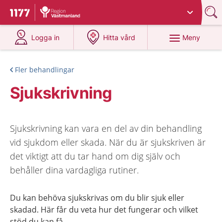
Du har valt region
Västmanland
.
Till startsidan för 1177
på 1177.se
på 1177.se
Meny
Logga in
Hitta vård
Fler behandlingar
Sjukskrivning
Sjukskrivning kan vara en del av din behandling
vid sjukdom eller skada. När du är sjukskriven är
det viktigt att du tar hand om dig själv och
behåller dina vardagliga rutiner.
Du kan behöva sjukskrivas om du blir sjuk eller
skadad. Här får du veta hur det fungerar och vilket
stöd du kan få.