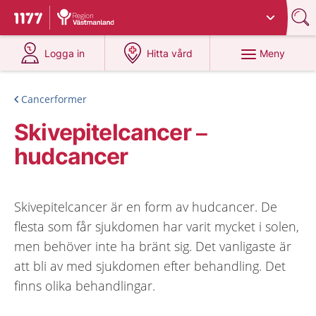
Du har valt region
Västmanland
.
Till startsidan för 1177
på 1177.se
på 1177.se
Meny
Logga in
Hitta vård
Cancerformer
Skivepitelcancer –
hudcancer
Skivepitelcancer är en form av hudcancer. De
flesta som får sjukdomen har varit mycket i solen,
men behöver inte ha bränt sig. Det vanligaste är
att bli av med sjukdomen efter behandling. Det
finns olika behandlingar.