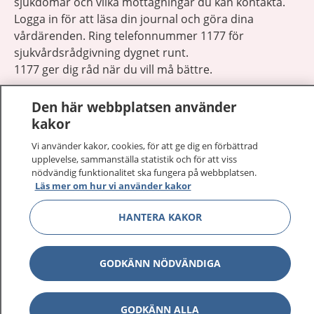
sjukdomar och vilka mottagningar du kan kontakta.
Logga in för att läsa din journal och göra dina
vårdärenden. Ring telefonnummer 1177 för
sjukvårdsrådgivning dygnet runt.
1177 ger dig råd när du vill må bättre.
Den här webbplatsen använder
kakor
Vi använder kakor, cookies, för att ge dig en förbättrad
Visa inn
upplevelse, sammanställa statistik och för att viss
1177 på flera språk
nödvändig funktionalitet ska fungera på webbplatsen.
Läs mer om hur vi använder kakor
Visa inn
Om 1177
HANTERA KAKOR
Visa inn
Kontakt
GODKÄNN NÖDVÄNDIGA
Behandling av personuppgifter
GODKÄNN ALLA