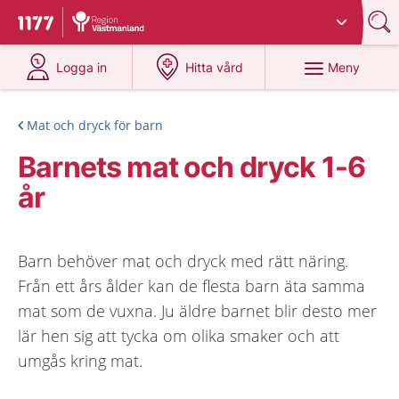
Du har valt region
Västmanland
.
Till startsidan för 1177
på 1177.se
på 1177.se
Meny
Logga in
Hitta vård
Mat och dryck för barn
Barnets mat och dryck 1-6
år
Barn behöver mat och dryck med rätt näring.
Från ett års ålder kan de flesta barn äta samma
mat som de vuxna. Ju äldre barnet blir desto mer
lär hen sig att tycka om olika smaker och att
umgås kring mat.