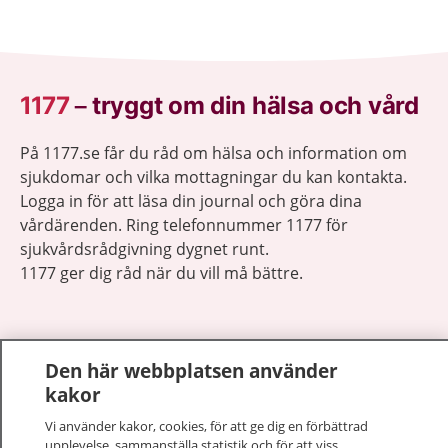
1177
–
tryggt om din hälsa och vård
På 1177.se får du råd om hälsa och information om
sjukdomar och vilka mottagningar du kan kontakta.
Logga in för att läsa din journal och göra dina
vårdärenden. Ring telefonnummer 1177 för
sjukvårdsrådgivning dygnet runt.
1177 ger dig råd när du vill må bättre.
Den här webbplatsen använder
kakor
Visa inn
1177 på flera språk
Vi använder kakor, cookies, för att ge dig en förbättrad
upplevelse, sammanställa statistik och för att viss