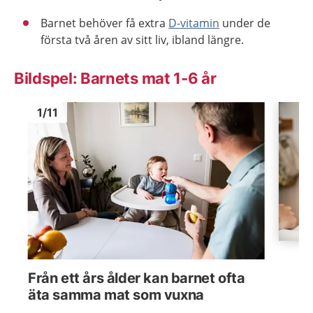
Barnet behöver få extra
D-vitamin
under de
första två åren av sitt liv, ibland längre.
Bildspel: Barnets mat 1-6 år
Bild
1
Bild
1
1
/
11
Visa föregående bild
Visa n
Från ett års ålder kan barnet ofta
äta samma mat som vuxna