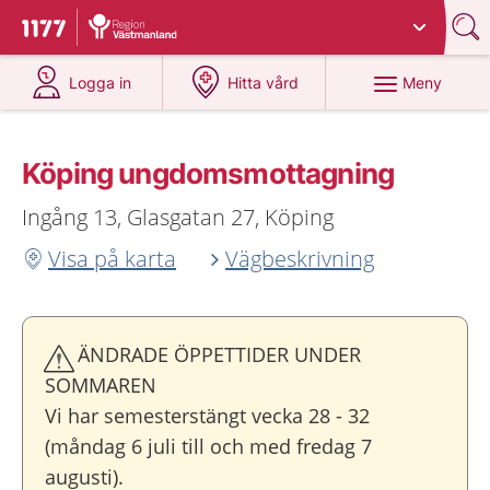
Du har valt region
Västmanland
.
Till startsidan för 1177
på 1177.se
på 1177.se
Meny
Logga in
Hitta vård
Köping ungdoms­mottagning
Ingång 13, Glasgatan 27, Köping
Visa på karta
Vägbeskrivning
ÄNDRADE ÖPPETTIDER UNDER
SOMMAREN
Vi har semesterstängt vecka 28 - 32
(måndag 6 juli till och med fredag 7
augusti).