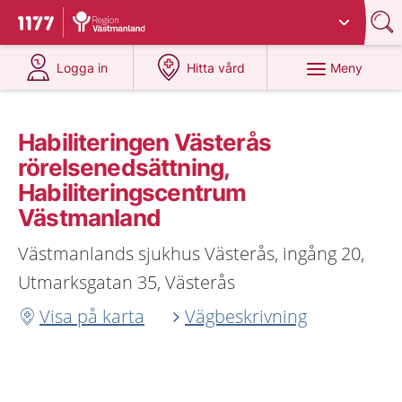
Du har valt region
Västmanland
.
Till startsidan för 1177
på 1177.se
på 1177.se
Meny
Logga in
Hitta vård
Habiliteringen Västerås
rörelsenedsättning,
Habiliteringscentrum
Västmanland
Västmanlands sjukhus Västerås, ingång 20,
Utmarksgatan 35, Västerås
Visa på karta
Vägbeskrivning